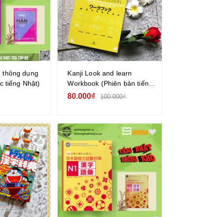
 thông dụng
Kanji Look and learn
c tiếng Nhật)
Workbook (Phiên bản tiếng
Việt in màu)
80.000₫
100.000₫