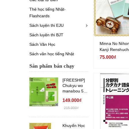
Thẻ học tiếng Nhật-
Flashcards
Sách luyện thi EJU
Sách luyện thi BJT
Minna No Niho
Sách Văn Học
Kanji Renshuch
Sách văn học tiếng Nhật
No Nihongo Sơ 
75.000₫
luyện tập Chữ 
Sản phẩm bán chạy
đương N4)
[FREESHIP]
Chukyu wo
manabou 56
Chukyu Zenki
149.000₫
Bả...
215.000₫
Khuyến Học