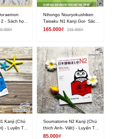
Doraemon
Nihongo Nouryokushiken
l 2 - Sách học
Taisaku N1 Kanji.Goi- Sách
yện tranh
tổng hợp kiến thức N1 về
165.000₫
0.000₫
215.000₫
Chữ Hán. Từ vựng
 Kanji (Chú
Soumatome N2 Kanji (Chú
ệt) - Luyện Thi
thích Anh- Việt) - Luyện Thi
t Ngữ Trình
Năng Lực Nhật Ngữ Trình
85.000₫