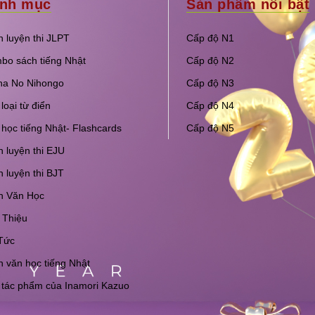
nh mục
Sản phẩm nổi bật
 luyện thi JLPT
Cấp độ N1
bo sách tiếng Nhật
Cấp độ N2
na No Nihongo
Cấp độ N3
loại từ điển
Cấp độ N4
học tiếng Nhật- Flashcards
Cấp độ N5
 luyện thi EJU
 luyện thi BJT
h Văn Học
 Thiệu
Tức
 văn học tiếng Nhật
 tác phẩm của Inamori Kazuo