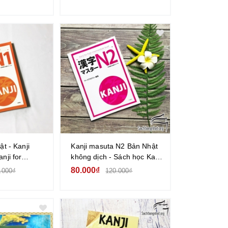
Hán
Độ N2 - Hán tự
t - Kanji
Kanji masuta N2 Bản Nhật
nji for
không dịch - Sách học Kanji
l- Sách học
cấp độ N2 (Nguyên
80.000₫
.000₫
120.000₫
N1
bản/Không kèm bản dịch
tiếng Việt)