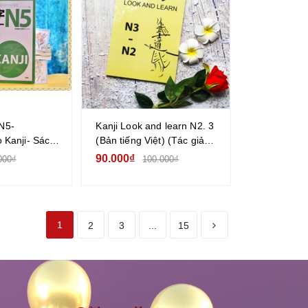
 N5-
Kanji Look and learn N2. 3
o Kanji- Sách
(Bản tiếng Việt) (Tác giả
 độ N5 (Bản
Duy Trieu)
90.000₫
000₫
100.000₫
ch)
1
2
3
...
15