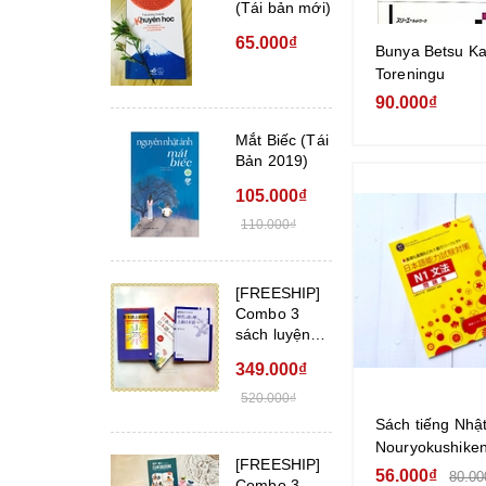
(Tái bản mới)
65.000₫
Bunya Betsu Ka
Toreningu
90.000₫
Mắt Biếc (Tái
Bản 2019)
105.000₫
110.000₫
[FREESHIP]
Combo 3
sách luyện
đọc trình độ
349.000₫
Thượ...
520.000₫
Sách tiếng Nhậ
Nouryokushiken
[FREESHIP]
bunpou mondai
56.000₫
80.00
Combo 3