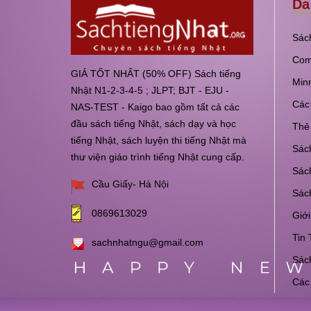
Da
Sách
Com
GIÁ TỐT NHẤT (50% OFF) Sách tiếng
Min
Nhật N1-2-3-4-5 ; JLPT; BJT - EJU -
Các 
NAS-TEST - Kaigo bao gồm tất cả các
đầu sách tiếng Nhật, sách dạy và học
Thẻ 
tiếng Nhật, sách luyện thi tiếng Nhật mà
Sách
thư viện giáo trình tiếng Nhật cung cấp.
Sách
Cầu Giấy- Hà Nội
Sác
0869613029
Giới
Tin 
sachnhatngu@gmail.com
Sách
Các