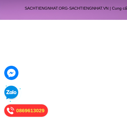
SACHTIENGNHAT.ORG-SACHTIENGNHAT.VN
|
Cung cấ
0869613029