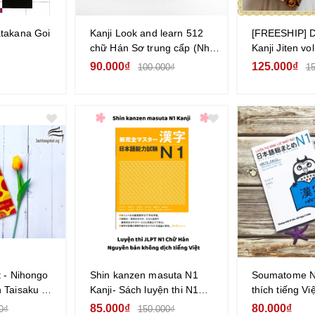
takana Goi
Kanji Look and learn 512
[FREESHIP] 
chữ Hán Sơ trung cấp (Nhật
Kanji Jiten vo
Việt) (Tương đương N4.5)
Kanji qua tru
90.000₫
125.000₫
100.000₫
15
Doraemon
t - Nihongo
Shin kanzen masuta N1
Soumatome N1
 Taisaku N1
Kanji- Sách luyện thi N1
thích tiếng Vi
shu- Sách
New Kanzen master Chữ
Năng Lực Nhậ
85.000₫
80.000₫
0₫
150.000₫