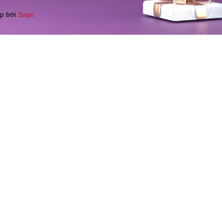
p bởi
Sapo