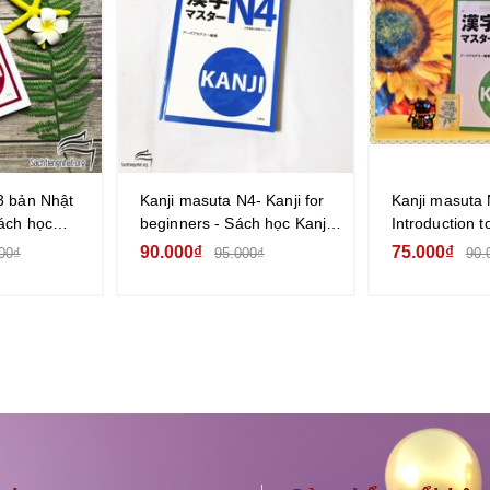
3 bản Nhật
Kanji masuta N4- Kanji for
Kanji masuta
ách học
beginners - Sách học Kanji
Introduction t
3 (Không kèm
cấp độ N4 (Không dịch)
học Kanji cấp
90.000₫
75.000₫
00₫
95.000₫
90.
iệt)
Nhật không dị