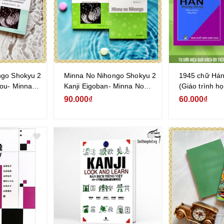
ngo Shokyu 2
Minna No Nihongo Shokyu 2
1945 chữ Hán
ou- Minna
Kanji Eigoban- Minna No
(Giáo trình họ
cấp 2 sách
Nihongo Sơ cấp 2 sách học
90.000₫
60.000₫
Hán (Tương
Chữ Hán (Tương đương
N4)