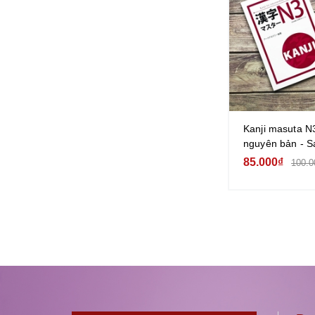
Kanji masuta N
nguyên bản - S
Kanji cấp độ N
85.000₫
100.0
bản dịch tiếng V