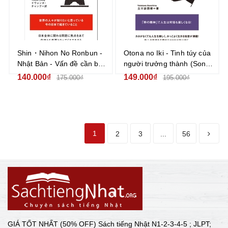
Shin・Nihon No Ronbun -
Otona no Iki - Tinh túy của
Nhật Bản - Vấn đề cần bàn
người trưởng thành (Song
luận (Song ngữ Nhật -
ngữ Nhật - Anh)
140.000₫
149.000₫
175.000₫
195.000₫
Anh)
1
2
3
...
56
GIÁ TỐT NHẤT (50% OFF) Sách tiếng Nhật N1-2-3-4-5 ; JLPT;