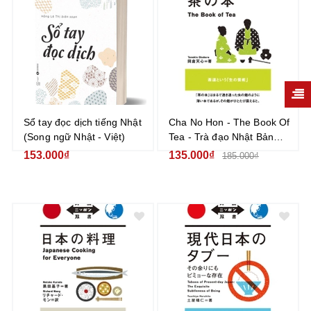
Sổ tay đọc dịch tiếng Nhật
Cha No Hon - The Book Of
(Song ngữ Nhật - Việt)
Tea - Trà đạo Nhật Bản
(Song Ngữ Nhật - Anh)
153.000₫
135.000₫
185.000₫