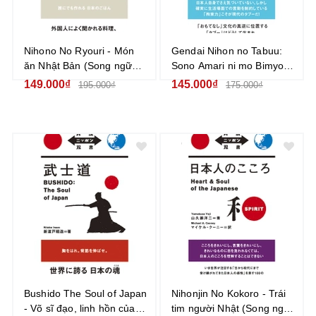
Nihono No Ryouri - Món
Gendai Nihon no Tabuu:
ăn Nhật Bản (Song ngữ
Sono Amari ni mo Bimyou
Nhật - Anh)
na Sonzai Những điều cấm
149.000₫
145.000₫
195.000₫
175.000₫
kỵ trong Nhật Bản hiện đại
- Sự tồn tại quá đỗi tinh tế
(Song ngữ Nhật - Anh)
Bushido The Soul of Japan
Nihonjin No Kokoro - Trái
- Võ sĩ đạo, linh hồn của
tim người Nhật (Song ngữ