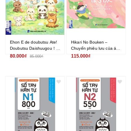
Ehon E de doubutsu Ate!
Hikari No Bouken –
Doubutsu Daishuugou！
Chuyến phiêu lưu của ánh
Nhìn tranh đoán con vật!
nắng (ひかりのぼうけん)
80.000₫
115.000₫
85.000₫
Muôn thú tụ hội!
Ehon song ngữ Nhật - Việt