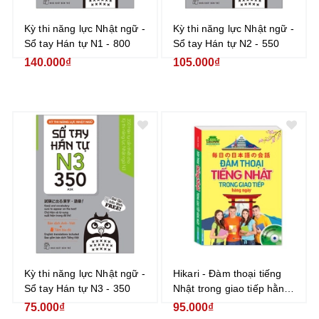
Kỳ thi năng lực Nhật ngữ -
Kỳ thi năng lực Nhật ngữ -
Sổ tay Hán tự N1 - 800
Sổ tay Hán tự N2 - 550
140.000₫
105.000₫
Kỳ thi năng lực Nhật ngữ -
Hikari - Đàm thoại tiếng
Sổ tay Hán tự N3 - 350
Nhật trong giao tiếp hằng
ngày (kèm CD)
75.000₫
95.000₫