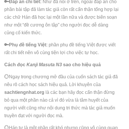
🔑Đáp án chi tiết
:
Như đã nói ở trên, ngoài đáp án cho
phần bài tập đã làm tác giả còn rất cẩn thận tổng hợp lại
các chữ Hán đã học lại một lần nữa và được biên soạn
như một “đề cương ôn tập” cho người đọc dễ dàng
củng cố kiến thức.
🔑Phụ đề tiếng Việt:
phần phụ đề tiếng Việt được viết
rất chi tiết nên vô cùng tiện lợi cho việc tự học.
Cách đọc
Kanji Masuta N3
sao cho hiệu quả
💮Ngay trong chương mở đầu của cuốn sách tác giả đã
nêu rõ cách học sách hiệu quả. Lời khuyên của
sachtiengnhat.org
là các bạn hãy đọc cẩn thận đừng
bỏ qua một phần nào cả vì đó vừa là tâm huyết của
người viết cũng như nội dung tri thức mà tác giả muốn
truyền đạt với người đọc mà.
💮Hán tự là một phần rất khó nhưng cũng vô cùng quan