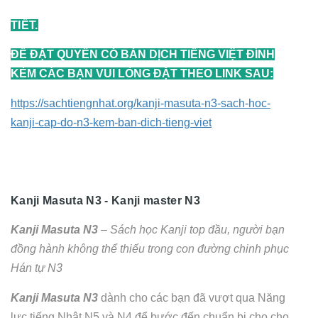
TIẾT.
ĐỂ ĐẶT QUYỂN CÓ BẢN DỊCH TIẾNG VIỆT ĐÍNH
KÈM CÁC BẠN VUI LÒNG ĐẶT THEO LINK SAU:
https://sachtiengnhat.org/kanji-masuta-n3-sach-hoc-
kanji-cap-do-n3-kem-ban-dich-tieng-viet
Kanji Masuta N3 - Kanji master N3
Kanji Masuta N3
– Sách học Kanji top đầu, người bạn
đồng hành không thể thiếu trong con đường chinh phục
Hán tự N3
Kanji Masuta N3
dành cho các bạn đã vượt qua Năng
lực tiếng Nhật N5 và N4 để bước đến chuẩn bị cho cho