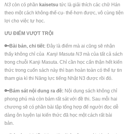
N3
còn có phần
kaisetsu
tức là giải thích các chữ Hán
theo một cách không-thể-cụ- thể-hơn được, vô cùng tiện
lợi cho việc tự học.
ƯU ĐIỂM VƯỢT TRỘI
🔑Bài bản, chi tiết
:
Đây là điểm mà ai cũng sẽ nhận
thấy không chỉ của
Kanji Masuta N3
mà của tất cả sách
trong chuỗi Kanji Masuta. Chỉ cần học cẩn thận hết kiến
thức trong cuốn sách này thì bạn hoàn toàn có thể tự tin
tham gia kì thi Năng lực tiếng Nhật N3 được rồi đó.
🔑Bám sát nội dung ra đề:
Nội dung sách không chỉ
phong phú mà còn bám rất sát với đề thi. Sau mỗi hai
chương sẽ có phần bài tập tổng hợp để người đọc dễ
dàng ôn luyện lại kiến thức đã học một cách rất bài
bản.