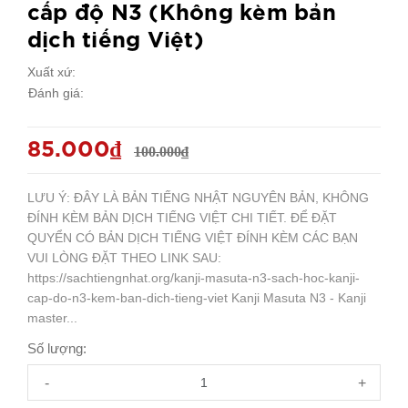
cấp độ N3 (Không kèm bản
dịch tiếng Việt)
Xuất xứ:
Đánh giá:
85.000₫
100.000₫
LƯU Ý: ĐÂY LÀ BẢN TIẾNG NHẬT NGUYÊN BẢN, KHÔNG
ĐÍNH KÈM BẢN DỊCH TIẾNG VIỆT CHI TIẾT. ĐỂ ĐẶT
QUYỂN CÓ BẢN DỊCH TIẾNG VIỆT ĐÍNH KÈM CÁC BẠN
VUI LÒNG ĐẶT THEO LINK SAU:
https://sachtiengnhat.org/kanji-masuta-n3-sach-hoc-kanji-
cap-do-n3-kem-ban-dich-tieng-viet Kanji Masuta N3 - Kanji
master...
Số lượng:
-
+