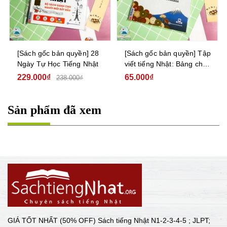
[Sách gốc bản quyền] 28
[Sách gốc bản quyền] Tập
Ngày Tự Học Tiếng Nhật
viết tiếng Nhật: Bảng chữ
cái Katakana
229.000₫
65.000₫
238.000₫
Sản phẩm đã xem
GIÁ TỐT NHẤT (50% OFF) Sách tiếng Nhật N1-2-3-4-5 ; JLPT;