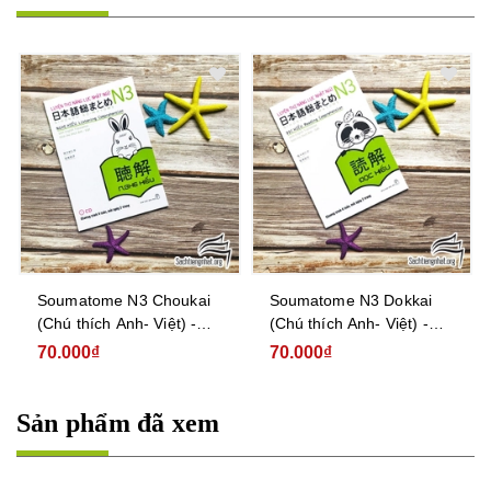
Soumatome N3 Choukai
Soumatome N3 Dokkai
(Chú thích Anh- Việt) -
(Chú thích Anh- Việt) -
Luyện Thi Năng Lực Nhật
Luyện Thi Năng Lực Nhật
70.000₫
70.000₫
Ngữ Trình Độ N3 - Nghe
Ngữ Trình Độ N3 - Đọc
hiểu
hiểu
Sản phẩm đã xem