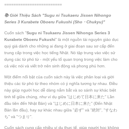
=========================
📚 Giới Thiệu Sách "Sugu ni Tsukaeru Jissen Nihongo
Series 3 Kurabete Oboeru Fukushi (Sho・Chukyu)"
Cuốn sách "
Sugu ni Tsukaeru Jissen Nihongo Series 3
Kurabete Oboeru Fukushi
" là một nguồn tài nguyên giáo dục
quý giá dành cho những ai đang ở giai đoạn sau sơ cấp đến
trung cấp trong việc học tiếng Nhật. Nó tập trung vào việc sử
dụng các từ phó từ - một yếu tố quan trọng trong việc làm cho
cả việc nói và viết trở nên sinh động và phong phú hơn.
Một điểm nổi bật của cuốn sách này là việc phân loại và giới
thiệu các từ phó từ theo nhóm có ý nghĩa tương tự nhau. Điều
này giúp người học dễ dàng nắm bắt và so sánh sự khác biệt
tinh tế giữa chúng, như ví dụ giữa "はじめて日本に来た" Lần
đầu tiên đến Nhật Bản) và "はじめに日本に来た" (Đến Nhật
Bản lần đầu), hay sự khác nhau giữa "必ず" và "絶対", "すなわ
ち" và "つまり".
Cuốn sách cung cấp nhiều ví dụ thực tế, giúp người học không