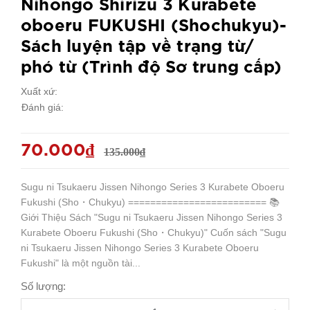
Nihongo Shirizu 3 Kurabete
oboeru FUKUSHI (Shochukyu)-
Sách luyện tập về trạng từ/
phó từ (Trình độ Sơ trung cấp)
Xuất xứ:
Đánh giá:
70.000₫
135.000₫
Sugu ni Tsukaeru Jissen Nihongo Series 3 Kurabete Oboeru
Fukushi (Sho・Chukyu) ========================= 📚
Giới Thiệu Sách "Sugu ni Tsukaeru Jissen Nihongo Series 3
Kurabete Oboeru Fukushi (Sho・Chukyu)" Cuốn sách "Sugu
ni Tsukaeru Jissen Nihongo Series 3 Kurabete Oboeru
Fukushi" là một nguồn tài...
Số lượng: