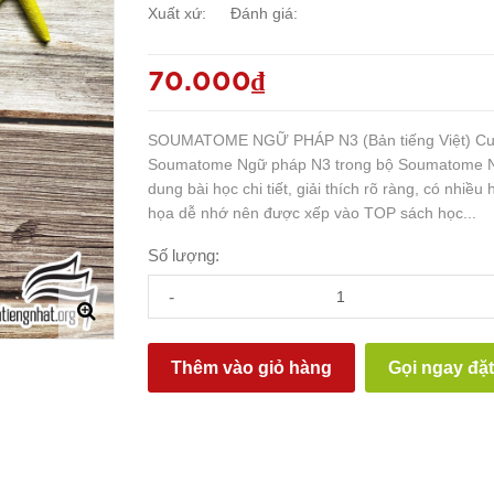
Xuất xứ:
Đánh giá:
70.000₫
SOUMATOME NGỮ PHÁP N3 (Bản tiếng Việt) C
Soumatome Ngữ pháp N3 trong bộ Soumatome N3
dung bài học chi tiết, giải thích rõ ràng, có nhiều
họa dễ nhớ nên được xếp vào TOP sách học...
Số lượng:
-
Thêm vào giỏ hàng
Gọi ngay đặ