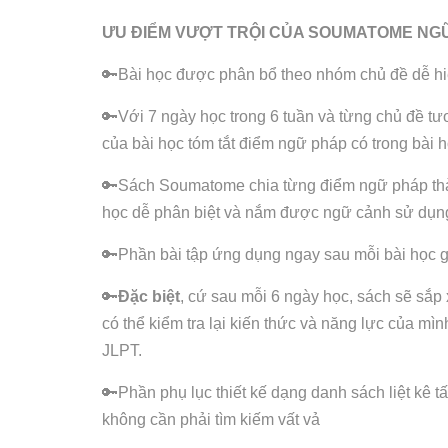
ƯU ĐIỂM VƯỢT TRỘI CỦA SOUMATOME NG
🔑Bài học được phân bổ theo nhóm chủ đề dễ hiể
🔑Với 7 ngày học trong 6 tuần và từng chủ đề t
của bài học tóm tắt điểm ngữ pháp có trong bài
🔑Sách Soumatome chia từng điểm ngữ pháp thành
học dễ phân biệt và nắm được ngữ cảnh sử dụn
🔑Phần bài tập ứng dụng ngay sau mỗi bài học g
🔑
Đặc biệt
, cứ sau mỗi 6 ngày học, sách sẽ sắp 
có thể kiểm tra lại kiến thức và năng lực của mìn
JLPT.
🔑Phần phụ lục thiết kế dạng danh sách liệt kê t
không cần phải tìm kiếm vất vả