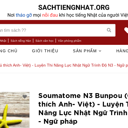
|
|
|
 Nhật
Sách tiếng Hàn
Sách văn học
Văn phòng phẩm
NG CHỦ
GIỚI THIỆU
SẢN PHẨM
HÀNG
thích Anh- Việt) - Luyện Thi Năng Lực Nhật Ngữ Trình Độ N3 - Ngữ 
Soumatome N3 Bunpou 
thích Anh- Việt) - Luyện 
Năng Lực Nhật Ngữ Trìn
- Ngữ pháp