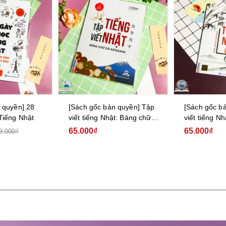
 quyền] Tập
[Sách gốc bản quyền] Tập
[Sách gốc b
t: Bảng chữ
viết tiếng Nhật: Bảng chữ
phục tiếng N
cái Hiragana
tập 2
65.000₫
170.000₫