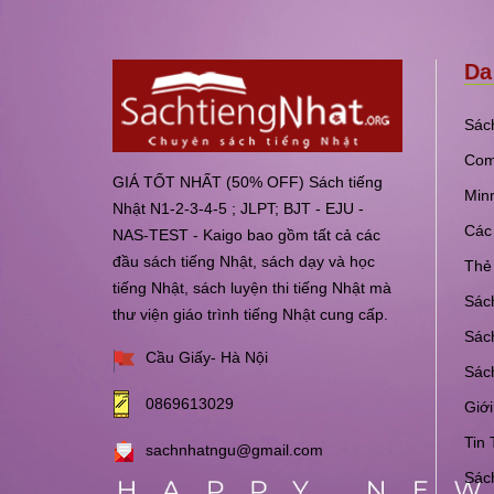
Da
Sách
Com
GIÁ TỐT NHẤT (50% OFF) Sách tiếng
Min
Nhật N1-2-3-4-5 ; JLPT; BJT - EJU -
Các 
NAS-TEST - Kaigo bao gồm tất cả các
đầu sách tiếng Nhật, sách dạy và học
Thẻ 
tiếng Nhật, sách luyện thi tiếng Nhật mà
Sách
thư viện giáo trình tiếng Nhật cung cấp.
Sách
Cầu Giấy- Hà Nội
Sác
0869613029
Giới
Tin 
sachnhatngu@gmail.com
Sách