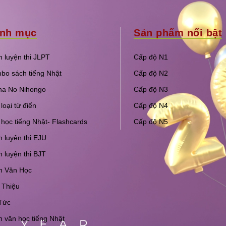
nh mục
Sản phẩm nổi bật
 luyện thi JLPT
Cấp độ N1
bo sách tiếng Nhật
Cấp độ N2
na No Nihongo
Cấp độ N3
loại từ điển
Cấp độ N4
học tiếng Nhật- Flashcards
Cấp độ N5
 luyện thi EJU
 luyện thi BJT
h Văn Học
 Thiệu
Tức
 văn học tiếng Nhật