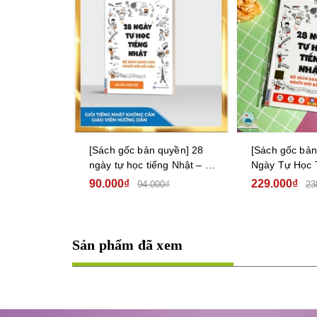
quyền] 28
[Sách gốc bản quyền] 28
[Sách gốc bản
ng Nhật – Ghi
Ngày Tự Học Tiếng Nhật
viết tiếng Nhậ
– Sách bài
cái Katakana
229.000₫
65.000₫
0₫
238.000₫
Sản phẩm đã xem