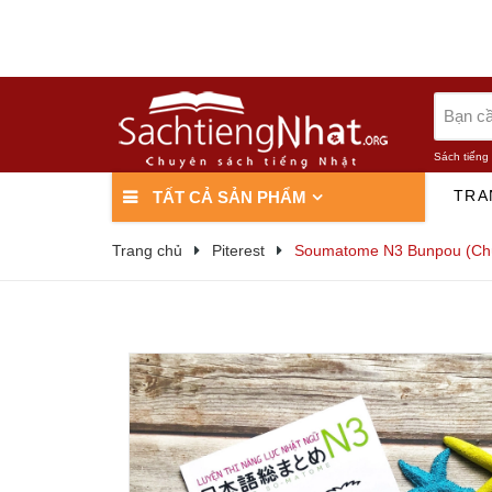
Sách tiếng
TRA
TẤT CẢ SẢN PHẨM
Trang chủ
Piterest
Soumatome N3 Bunpou (Chú 