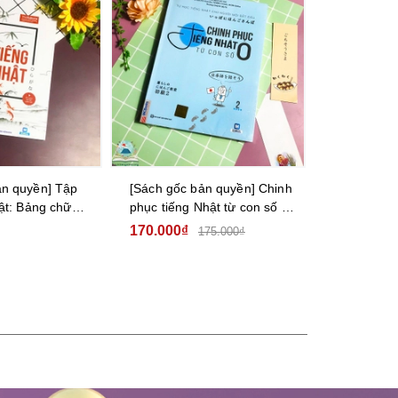
ản quyền] Chinh
[Sách gốc bản quyền] Tiếng
[Sách gốc
hật từ con số 0
Nhật thật đơn giản trong
JAPANESE –
giao tiếp hàng ngày – Sơ
nhộn – Tập
180.000₫
140.000₫
175.000₫
185.000₫
cấp 2