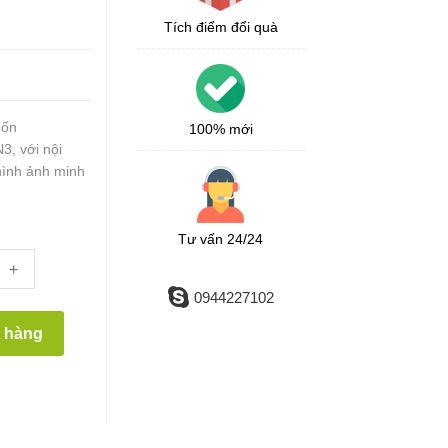
Tích điểm đổi quà
uốn
100% mới
, với nội
 hình ảnh minh
Tư vấn 24/24
+
0944227102
t hàng