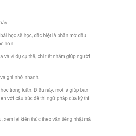
 này.
bài học sẽ học, đặc biệt là phần mở đầu
ọc hơn.
và ví dụ cụ thể, chi tiết nhằm giúp người
c và ghi nhớ nhanh.
 học trong tuần. Điều này, một là giúp bạn
uen với cấu trúc đề thi ngữ pháp của kỳ thi
u, xem lại kiến thức theo vần tiếng nhật mà