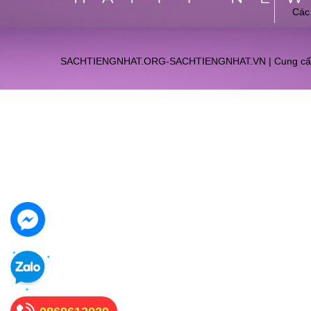
Các
SACHTIENGNHAT.ORG-SACHTIENGNHAT.VN
|
Cung cấ