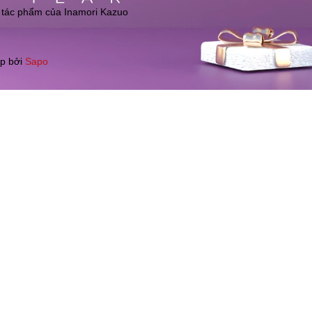
 tác phẩm của Inamori Kazuo
p bởi
Sapo