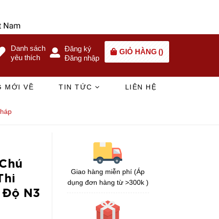
Danh sách
Đăng ký
GIỎ HÀNG
(
)
yêu thích
Đăng nhập
 MỚI VỀ
TIN TỨC
LIÊN HỆ
pháp
(Chú
Giao hàng miễn phí (Áp
Thi
dụng đơn hàng từ >300k )
h Độ N3