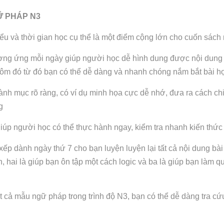
Ữ PHÁP N3
u và thời gian học cụ thể là một điểm cộng lớn cho cuốn sách
ương ứng mỗi ngày giúp người học dễ hình dung được nội dung 
 hôm đó từ đó bạn có thể dễ dàng và nhanh chóng nắm bắt bài h
 mục rõ ràng, có ví dụ minh họa cực dễ nhớ, đưa ra cách chia 
g
iúp người học có thể thực hành ngay, kiểm tra nhanh kiến thứ
xếp dành ngày thứ 7 cho bạn luyện luyện lại tất cả nội dung bài
h, hai là giúp bạn ôn tập một cách logic và ba là giúp bạn làm q
ất cả mẫu ngữ pháp trong trình độ N3, bạn có thể dễ dàng tra cứ