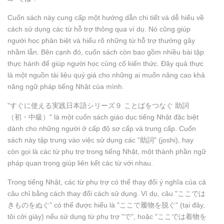
Cuốn sách này cung cấp một hướng dẫn chi tiết và dễ hiểu về
cách sử dụng các từ hỗ trợ thông qua ví dụ. Nó cũng giúp
người học phân biệt và hiểu rõ những từ hỗ trợ thường gây
nhầm lẫn. Bên cạnh đó, cuốn sách còn bao gồm nhiều bài tập
thực hành để giúp người học củng cố kiến thức. Đây quả thực
là một nguồn tài liệu quý giá cho những ai muốn nâng cao khả
năng ngữ pháp tiếng Nhật của mình.
"すぐに使える実践日本語シリーズ９ ことばをつなぐ 助詞
（初・中級）" là một cuốn sách giáo dục tiếng Nhật đặc biệt
dành cho những người ở cấp độ sơ cấp và trung cấp. Cuốn
sách này tập trung vào việc sử dụng các "助詞" (joshi), hay
còn gọi là các từ phụ trợ trong tiếng Nhật, một thành phần ngữ
pháp quan trọng giúp liên kết các từ với nhau.
Trong tiếng Nhật, các từ phụ trợ có thể thay đổi ý nghĩa của cả
câu chỉ bằng cách thay đổi cách sử dụng. Ví dụ, câu "ここでは
きものをぬぐ" có thể được hiểu là "ここで履物を脱ぐ" (tại đây,
tôi cởi giày) nếu sử dụng từ phụ trợ "で", hoặc "ここでは着物を