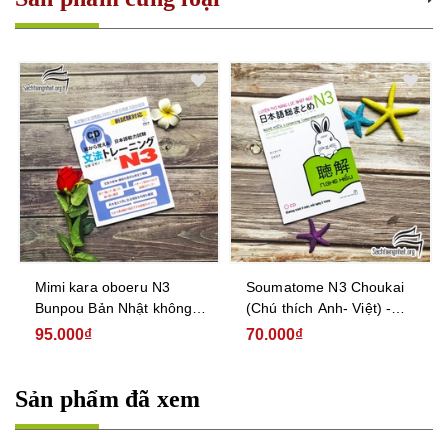
Mimi kara oboeru N3
Soumatome N3 Choukai
Bunpou Bản Nhật không
(Chú thích Anh- Việt) -
dịch - Sách luyện thi N3
Luyện Thi Năng Lực Nhật
95.000₫
70.000₫
Mimi kara oboeru Ngữ
Ngữ Trình Độ N3 - Nghe
pháp
hiểu
Sản phẩm đã xem