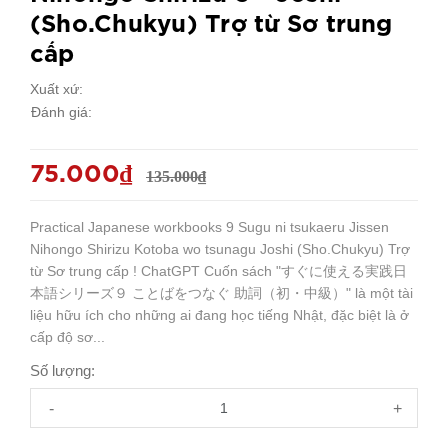
(Sho.Chukyu) Trợ từ Sơ trung
cấp
Xuất xứ:
Đánh giá:
75.000₫
135.000₫
Practical Japanese workbooks 9 Sugu ni tsukaeru Jissen
Nihongo Shirizu Kotoba wo tsunagu Joshi (Sho.Chukyu) Trợ
từ Sơ trung cấp ! ChatGPT Cuốn sách "すぐに使える実践日
本語シリーズ９ ことばをつなぐ 助詞（初・中級）" là một tài
liệu hữu ích cho những ai đang học tiếng Nhật, đặc biệt là ở
cấp độ sơ...
Số lượng:
-
+