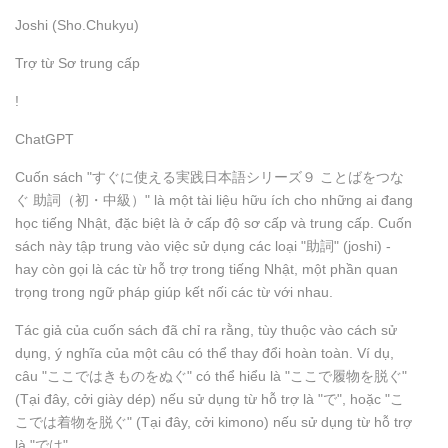
Joshi (Sho.Chukyu)
Trợ từ Sơ trung cấp
!
ChatGPT
Cuốn sách "すぐに使える実践日本語シリーズ９ ことばをつな
ぐ 助詞（初・中級）" là một tài liệu hữu ích cho những ai đang
học tiếng Nhật, đặc biệt là ở cấp độ sơ cấp và trung cấp. Cuốn
sách này tập trung vào việc sử dụng các loại "助詞" (joshi) -
hay còn gọi là các từ hỗ trợ trong tiếng Nhật, một phần quan
trọng trong ngữ pháp giúp kết nối các từ với nhau.
Tác giả của cuốn sách đã chỉ ra rằng, tùy thuộc vào cách sử
dụng, ý nghĩa của một câu có thể thay đổi hoàn toàn. Ví dụ,
câu "ここではきものをぬぐ" có thể hiểu là "ここで履物を脱ぐ"
(Tại đây, cởi giày dép) nếu sử dụng từ hỗ trợ là "で", hoặc "こ
こでは着物を脱ぐ" (Tại đây, cởi kimono) nếu sử dụng từ hỗ trợ
là "では".