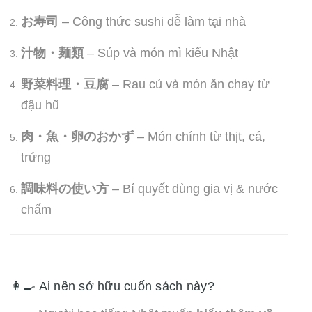
お寿司
– Công thức sushi dễ làm tại nhà
汁物・麺類
– Súp và món mì kiểu Nhật
野菜料理・豆腐
– Rau củ và món ăn chay từ
đậu hũ
肉・魚・卵のおかず
– Món chính từ thịt, cá,
trứng
調味料の使い方
– Bí quyết dùng gia vị & nước
chấm
👩‍🍳 Ai nên sở hữu cuốn sách này?