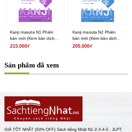
Kanji masuta N1 Phiên
Kanji masuta N2 Phiên
bản mới (Kèm bản dịch
bản mới (Kèm bản dịch
tiếng Việt)
tiếng Việt)
215.000₫
205.000₫
Sản phẩm đã xem
GIÁ TỐT NHẤT (50% OFF) Sách tiếng Nhật N1-2-3-4-5 ; JLPT;