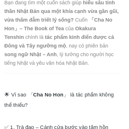
Bạn đang tìm một cuốn sách giúp
hiểu sâu tinh
thần Nhật Bản qua một khía cạnh vừa gần gũi,
vừa thấm đẫm triết lý sống?
Cuốn
「
Cha No
Hon
」– The Book of Tea
của
Okakura
Tenshin
chính là
tác phẩm kinh điển được cả
Đông và Tây ngưỡng mộ
, nay có phiên bản
song ngữ Nhật – Anh
, lý tưởng cho người học
tiếng Nhật và yêu văn hóa Nhật Bản.
🌟 Vì sao
「
Cha No Hon
」
là tác phẩm không
thể thiếu?
✅ 1. Trà đạo – Cánh cửa bước vào tâm hồn