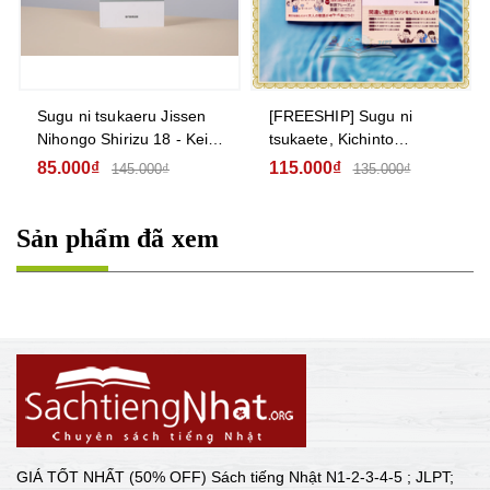
Sugu ni tsukaeru Jissen
[FREESHIP] Sugu ni
Nihongo Shirizu 18 - Keigo
tsukaete, Kichinto
(Sho.Chu.Joukyu) Kính
Tsutawaru Keigo Sakutto
85.000₫
115.000₫
145.000₫
135.000₫
ngữ (Sơ-Trung-Thượng
Nooto
cấp)
Sản phẩm đã xem
GIÁ TỐT NHẤT (50% OFF) Sách tiếng Nhật N1-2-3-4-5 ; JLPT;