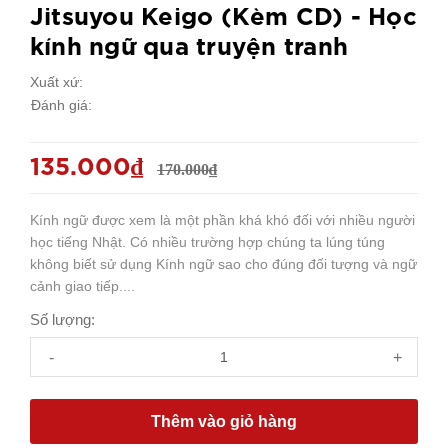
Jitsuyou Keigo (Kèm CD) - Học
kính ngữ qua truyện tranh
Xuất xứ:
Đánh giá:
135.000₫
170.000₫
Kính ngữ được xem là một phần khá khó đối với nhiều người
học tiếng Nhật. Có nhiều trường hợp chúng ta lúng túng
không biết sử dụng Kính ngữ sao cho đúng đối tượng và ngữ
cảnh giao tiếp....
Số lượng:
-
+
Thêm vào giỏ hàng