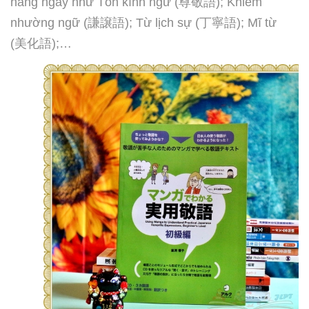
hằng ngày như Tôn kính ngữ (
尊敬語
); Khiêm
nhường ngữ (
謙譲語
); Từ lịch sự (
丁寧語
); Mĩ từ
(
美化語
);…