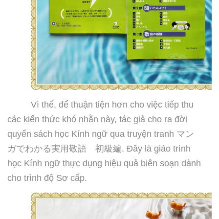
Vì thế, để thuận tiện hơn cho việc tiếp thu
các kiến thức khó nhằn này, tác giả cho ra đời
quyển sách học Kính ngữ qua truyện tranh
マン
ガでわかる実用敬語 初級編
. Đây là giáo trình
học Kính ngữ thực dụng hiệu quả biên soạn dành
cho trình độ Sơ cấp.