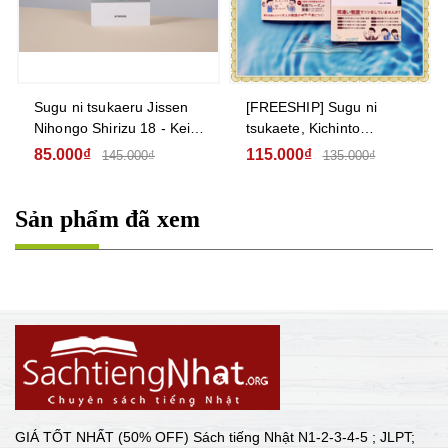
Sugu ni tsukaeru Jissen
[FREESHIP] Sugu ni
Nihongo Shirizu 18 - Keigo
tsukaete, Kichinto
(Sho.Chu.Joukyu) Kính
Tsutawaru Keigo Sakutto
85.000₫
115.000₫
145.000₫
135.000₫
ngữ (Sơ-Trung-Thượng
Nooto
cấp)
Sản phẩm đã xem
GIÁ TỐT NHẤT (50% OFF) Sách tiếng Nhật N1-2-3-4-5 ; JLPT;