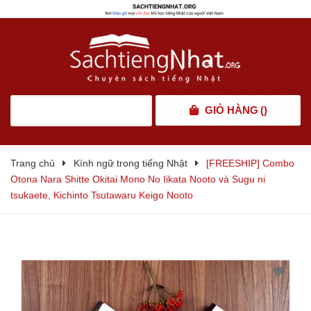
GIỎ HÀNG
(
)
Trang chủ
Kính ngữ trong tiếng Nhật
[FREESHIP] Combo
Otona Nara Shitte Okitai Mono No Iikata Nooto và Sugu ni
tsukaete, Kichinto Tsutawaru Keigo Nooto