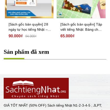
[Sách gốc bản quyền] Tập
[Sách gốc bản quyền] Tập
viết tiếng Nhật: Bảng chữ
viết tiếng Nhật: Bảng chữ
cái Katakana
cái Hiragana
65.000₫
65.000₫
Sản phẩm đã xem
GIÁ TỐT NHẤT (50% OFF) Sách tiếng Nhật N1-2-3-4-5 ; JLPT;