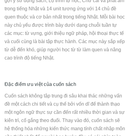
gợi ý sử dụng sách, Lộ trình tự học, Chữ cái và phát âm
trong tiếng Nhật và 14 unit tương ứng với 14 chủ đề
quen thuộc và cơ bản nhất trong tiếng Nhật. Mỗi bài học
này chủ yếu được trình bày dưới dạng chuỗi tuần tự
các mục: từ vựng, giới thiệu ngữ pháp, hội thoại thực tế
và cuối cùng là bài tập thực hành. Các mục này sắp xếp
từ dễ đến khó, giúp người học từ từ làm quen và nâng
cao trình độ tiếng Nhật.
Đặc điểm ưu việt của cuốn sách
Cuốn sách không tập trung đi sâu khai thác những vấn
đề một cách chi tiết và cụ thể bởi vốn dĩ để thành thạo
một ngôn ngữ thực sự cần đến rất nhiều thời gian và sự
kiên trì, cố gắng theo đuổi. Thay vào đó, cuốn sách sẽ
hệ thống hóa những kiến thức mang tính chất nhập môn