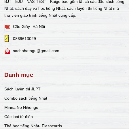
BJT - EJU - NAS-TEST - Kaigo bao gồm tất cả các đầu sách tiếng
Nhật, sách dạy và học tiếng Nhật, sách luyện thi tiếng Nhật mà
thư viện giáo trình tiếng Nhật cung cấp.
Cầu Giấy- Hà Nội
0869613029
sachnhatngu@gmail.com
Danh mục
Sách luyện thi JLPT
Combo sách tiếng Nhật
Minna No Nihongo
Các loại từ điển
Thẻ học tiếng Nhật- Flashcards