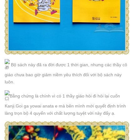
Bộ sách này đã ra đời được 1 thời gian, nhưng các thầy cô
giáo chưa bao giờ giảm niềm yêu thích đối với bộ sách này
luôn.
Bằng chứng là chính vì có 1 thầy giáo hỏi đi hỏi lại cuốn
Kanji.Goi ga yowai anata e mà bên mình mới quyết định trình
làng trọn bộ 4 quyển với chất lượng tuyệt vời này đấy ạ.