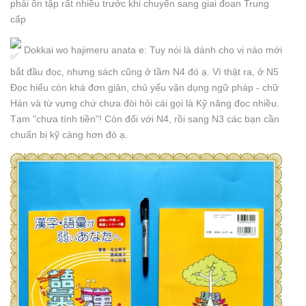
phải ôn tập rất nhiều trước khi chuyển sang giai đoạn Trung
cấp
Dokkai wo hajimeru anata e: Tuy nói là dành cho vị nào mới
bắt đầu đọc, nhưng sách cũng ở tầm N4 đó ạ. Vì thật ra, ở N5
Đọc hiểu còn khá đơn giản, chủ yếu vận dụng ngữ pháp - chữ
Hán và từ vựng chứ chưa đòi hỏi cái gọi là Kỹ năng đọc nhiều.
Tạm "chưa tính tiền"! Còn đối với N4, rồi sang N3 các bạn cần
chuẩn bị kỹ càng hơn đó ạ.