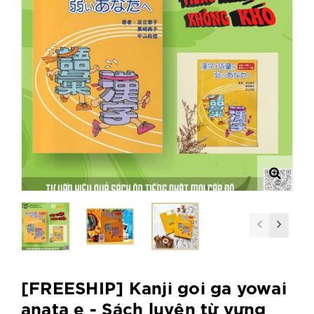
[FREESHIP] Kanji goi ga yowai
anata e - Sách luyên từ vựng