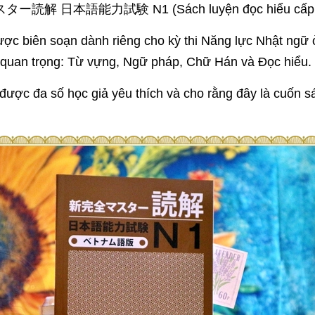
読解 日本語能力試験 N1 (Sách luyện đọc hiểu cấp 
ợc biên soạn dành riêng cho kỳ thi Năng lực Nhật ngữ 
quan trọng: Từ vựng, Ngữ pháp, Chữ Hán và Đọc hiểu.
ược đa số học giả yêu thích và cho rằng đây là cuốn sá