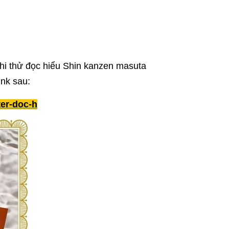
 thi thử đọc hiểu Shin kanzen masuta
ink sau:
ter-doc-h