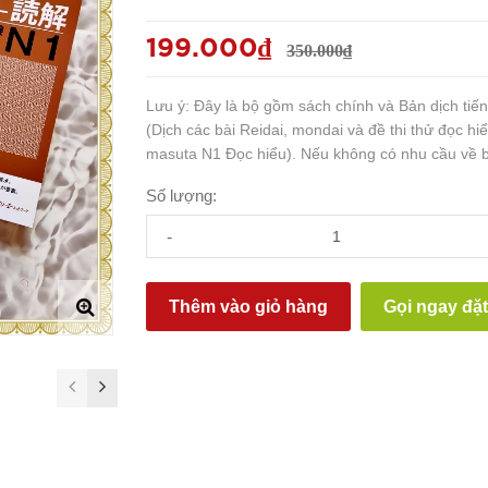
199.000₫
350.000₫
Lưu ý: Đây là bộ gồm sách chính và Bản dịch tiếng 
(Dịch các bài Reidai, mondai và đề thi thử đọc h
masuta N1 Đọc hiểu). Nếu không có nhu cầu về b
Số lượng:
-
Thêm vào giỏ hàng
Gọi ngay đặ
prev
next