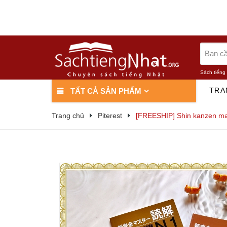
Sách tiếng
TRA
TẤT CẢ SẢN PHẨM
Trang chủ
Piterest
[FREESHIP] Shin kanzen masu