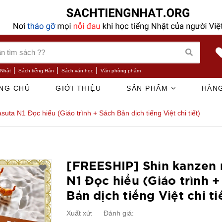
|
|
|
 Nhật
Sách tiếng Hàn
Sách văn học
Văn phòng phẩm
NG CHỦ
GIỚI THIỆU
SẢN PHẨM
HÀNG
ta N1 Đọc hiểu (Giáo trình + Sách Bản dịch tiếng Việt chi tiết)
[FREESHIP] Shin kanzen
N1 Đọc hiểu (Giáo trình +
Bản dịch tiếng Việt chi ti
Xuất xứ:
Đánh giá: