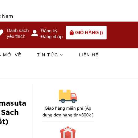
Danh sách
Đăng ký
GIỎ HÀNG
(
)
yêu thích
Đăng nhập
 MỚI VỀ
TIN TỨC
LIÊN HỆ
 masuta
Giao hàng miễn phí (Áp
 Sách
dụng đơn hàng từ >300k )
ết)