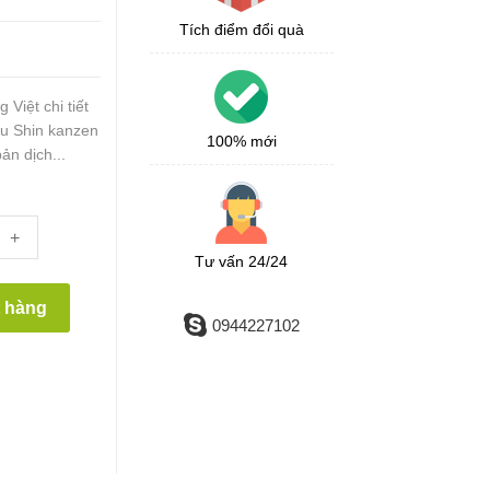
Tích điểm đổi quà
Việt chi tiết
iểu Shin kanzen
100% mới
ản dịch...
+
Tư vấn 24/24
t hàng
0944227102