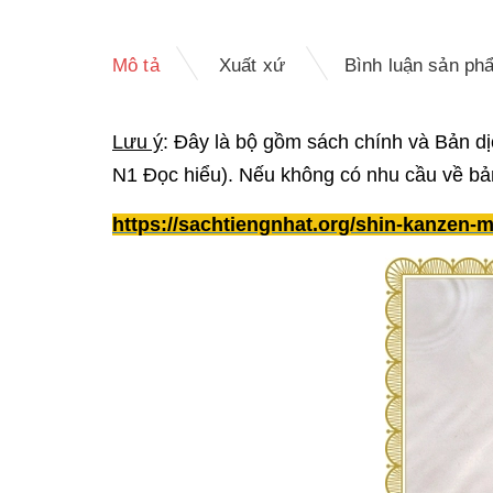
Mô tả
Xuất xứ
Bình luận sản ph
Lưu ý
: Đây là bộ gồm sách chính và Bản dịc
N1 Đọc hiểu). Nếu không có nhu cầu về bản d
https://sachtiengnhat.org/shin-kanzen-