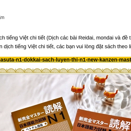
ẩm
h tiếng Việt chi tiết (Dịch các bài Reidai, mondai và đề
ịch tiếng Việt chi tiết, các bạn vui lòng đặt sách theo l
masuta-n1-dokkai-sach-luyen-thi-n1-new-kanzen-mas