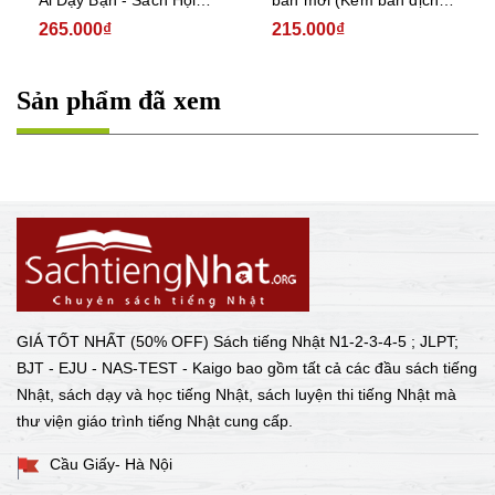
Thoại Tam Ngữ Nhật Anh
tiếng Việt)
265.000₫
215.000₫
Việt 132 Tình Huống Giao
Tiếp
Sản phẩm đã xem
GIÁ TỐT NHẤT (50% OFF) Sách tiếng Nhật N1-2-3-4-5 ; JLPT;
BJT - EJU - NAS-TEST - Kaigo bao gồm tất cả các đầu sách tiếng
Nhật, sách dạy và học tiếng Nhật, sách luyện thi tiếng Nhật mà
thư viện giáo trình tiếng Nhật cung cấp.
Cầu Giấy- Hà Nội