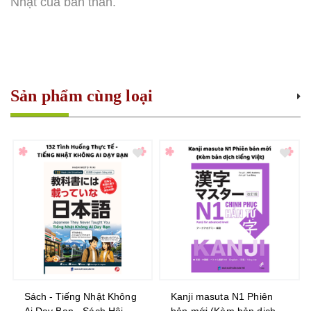
Nhật của bản thân.
Sản phẩm cùng loại
Sách - Tiếng Nhật Không
Kanji masuta N1 Phiên
Ai Dạy Bạn - Sách Hội
bản mới (Kèm bản dịch