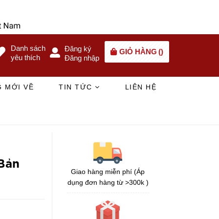
Danh sách
Đăng ký
GIỎ HÀNG
(
)
yêu thích
Đăng nhập
 MỚI VỀ
TIN TỨC
LIÊN HỆ
 Bản
Giao hàng miễn phí (Áp
dụng đơn hàng từ >300k )