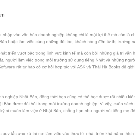
ẩm
òa nhập vào văn hóa doanh nghiệp không chỉ là một lợi thế mà còn là c
t Bản hoặc làm việc cùng những đối tác, khách hàng đến từ thị trường n
phát triển vượt bậc trong lĩnh vực kinh tế mà còn bởi những giá trị vă
ật, người làm việc trong môi trường sử dụng tiếng Nhật và những ngư
oftware rất tự hào có cơ hội hợp tác với ASK và Thái Hà Books để giớ
 nghiệp Nhật Bản, đồng thời bạn cũng có thể học được rất nhiều kiến
hật Bản được đòi hỏi trong môi trường doanh nghiệp. Vì vậy, cuốn sá
ỳ ai muốn làm việc ở Nhật Bản, chẳng hạn như người nói tiếng mẹ đẻ 
quy tắc ứng xử tại nơi làm việc vào thực tế, phát triển khả năng thíc