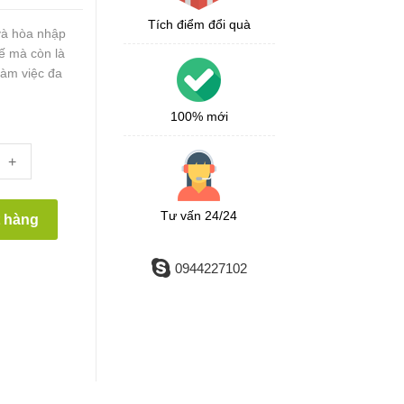
Tích điểm đổi quà
 và hòa nhập
hế mà còn là
làm việc đa
100% mới
+
Tư vấn 24/24
t hàng
0944227102