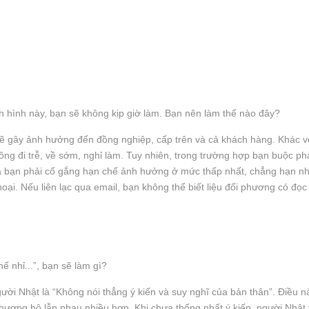
nh hình này, bạn sẽ không kịp giờ làm. Bạn nên làm thế nào đây?
 sẽ gây ảnh hưởng đến đồng nghiệp, cấp trên và cả khách hàng. Khác vớ
ông đi trễ, về sớm, nghỉ làm. Tuy nhiên, trong trường hợp bạn buộc phải
g là bạn phải cố gắng hạn chế ảnh hưởng ở mức thấp nhất, chẳng hạn n
n thoại. Nếu liên lạc qua email, bạn không thể biết liệu đối phương có đ
ế nhỉ...”, bạn sẽ làm gì?
ười Nhật là “Không nói thẳng ý kiến và suy nghĩ của bản thân”. Điều 
 nhượng bộ lẫn nhau nhiều hơn. Khi chưa thống nhất ý kiến, người Nhậ