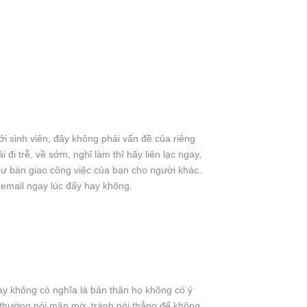
i sinh viên, đây không phải vấn đề của riêng
 đi trễ, về sớm, nghỉ làm thì hãy liên lạc ngay,
hư bàn giao công việc của bạn cho người khác.
ọc email ngay lúc đấy hay không.
này không có nghĩa là bản thân họ không có ý
t thường nói mập mờ, tránh nói thẳng để không