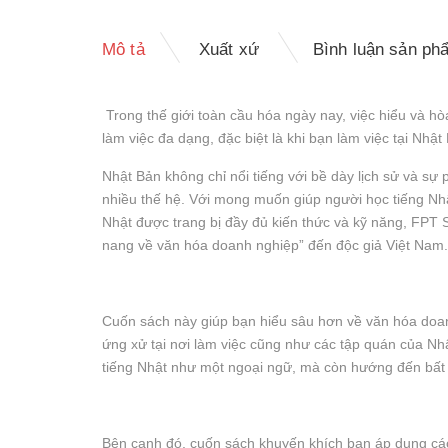
Mô tả
Xuất xứ
Bình luận sản ph
Trong thế giới toàn cầu hóa ngày nay, việc hiểu và h
làm việc đa dạng, đặc biệt là khi bạn làm việc tại Nhậ
Nhật Bản không chỉ nổi tiếng với bề dày lịch sử và sự 
nhiều thế hệ. Với mong muốn giúp người học tiếng Nh
Nhật được trang bị đầy đủ kiến thức và kỹ năng, FPT S
nang về văn hóa doanh nghiệp” đến độc giả Việt Nam.
Cuốn sách này giúp bạn hiểu sâu hơn về văn hóa doanh
ứng xử tại nơi làm việc cũng như các tập quán của N
tiếng Nhật như một ngoại ngữ, mà còn hướng đến bất k
Bên cạnh đó, cuốn sách khuyến khích bạn áp dụng các 