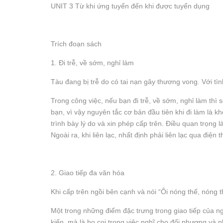
UNIT 3 Từ khi ứng tuyển đến khi được tuyển dụng
Trích đoạn sách
1. Đi trễ, về sớm, nghỉ làm
Tàu đang bị trễ do có tai nạn gây thương vong. Với tì
Trong công việc, nếu bạn đi trễ, về sớm, nghỉ làm thì
bạn, vì vậy nguyên tắc cơ bản đầu tiên khi đi làm là kh
trình bày lý do và xin phép cấp trên. Điều quan trọn
Ngoài ra, khi liên lạc, nhất định phải liên lạc qua điệ
2. Giao tiếp đa văn hóa
Khi cấp trên ngồi bên cạnh và nói “Ôi nóng thế, nóng th
Một trong những điểm đặc trưng trong giao tiếp của ng
kiến, mà là họ coi trọng việc nghĩ cho đối phương và