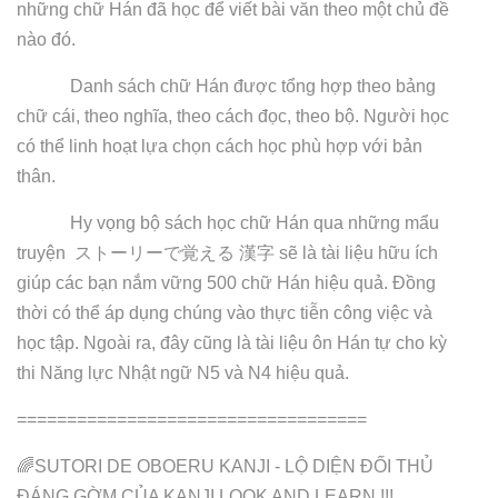
những chữ Hán đã học để viết bài văn theo một chủ đề
nào đó.
Danh sách chữ Hán được tổng hợp theo bảng
chữ cái, theo nghĩa, theo cách đọc, theo bộ. Người học
có thể linh hoạt lựa chọn cách học phù hợp với bản
thân.
Hy vọng bộ sách học chữ Hán qua những mẩu
truyện
ストーリーで覚える
漢字
sẽ là tài liệu hữu ích
giúp các bạn nắm vững 500 chữ Hán hiệu quả. Đồng
thời có thể áp dụng chúng vào thực tiễn công việc và
học tập. Ngoài ra, đây cũng là tài liệu ôn Hán tự cho kỳ
thi Năng lực Nhật ngữ N5 và N4 hiệu quả.
===================================
🌈SUTORI DE OBOERU KANJI - LỘ DIỆN ĐỐI THỦ
ĐÁNG GỜM CỦA KANJI LOOK AND LEARN !!!