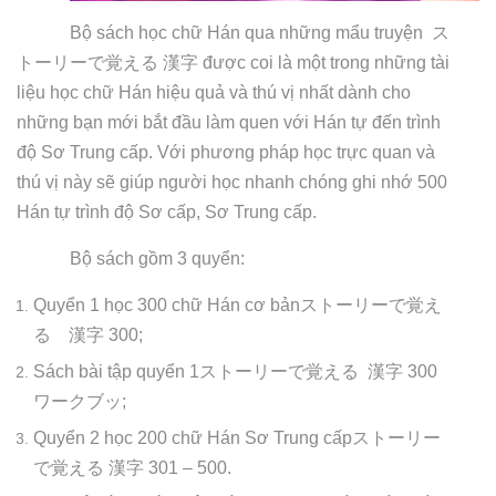
Bộ sách học chữ Hán qua những mẩu truyện
ス
トーリーで覚える
漢字
được coi là một trong những tài
liệu học chữ Hán hiệu quả và thú vị nhất dành cho
những bạn mới bắt đầu làm quen với Hán tự đến trình
độ Sơ Trung cấp. Với phương pháp học trực quan và
thú vị này sẽ giúp người học nhanh chóng ghi nhớ 500
Hán tự trình độ Sơ cấp, Sơ Trung cấp.
Bộ sách gồm 3 quyển:
Quyển 1 học 300 chữ Hán cơ bản
ストーリーで覚え
る 漢字
300;
Sách bài tập quyển 1
ストーリーで覚える
漢字
300
ワークブッ
;
Quyển 2 học 200 chữ Hán Sơ Trung cấp
ストーリー
で覚える
漢字
301 – 500.