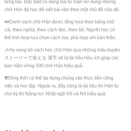
từng bài. Đặc biệt có dạng bài tự luận sử dụng những
chữ Hán đã học để viết bài văn theo một chủ đề nào đó.
💤Danh sách chữ Hán được tổng hợp theo bảng chữ
cái, theo nghĩa, theo cách đọc, theo bộ. Người học có
thể linh hoạt lựa chọn cách học phù hợp với bản thân.
🎶Hy vọng bộ sách học chữ Hán qua những mẩu truyện
ストーリーで覚える 漢字 sẽ là tài liệu hữu ích giúp các
bạn nắm vững 500 chữ Hán hiệu quả.
❣️Đồng thời có thể áp dụng chúng vào thực tiễn công
việc và học tập. Ngoài ra, đây cũng là tài liệu ôn Hán tự
cho kỳ thi Năng lực Nhật ngữ N5 và N4 hiệu quả.