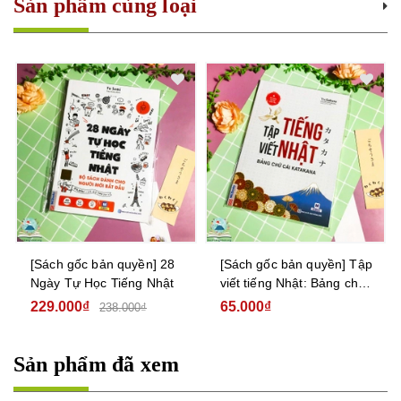
Sản phẩm cùng loại
[Sách gốc bản quyền] 28
[Sách gốc bản quyền] Tập
Ngày Tự Học Tiếng Nhật
viết tiếng Nhật: Bảng chữ
cái Katakana
229.000₫
65.000₫
238.000₫
Sản phẩm đã xem