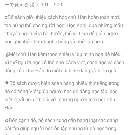
ーで覚える 漢字 301 – 500.
❣️Bộ sách giới thiệu cách học chữ Hán hoàn toàn mới,
tạo hứng thú cho người học: Học Kanji qua những mẩu
chuyện ngắn vừa hài hước, thú vị. Qua đó giúp người
học ghi nhớ chữ nhanh chóng và nhớ lâu hơn.
💰Mỗi chữ Hán kèm theo nhiều ví dụ minh họa dễ hiểu.
Vì thế người học có thể nhớ cách viết, cách đọc và cách
dùng của chữ Hán đó một cách dễ dàng và hiệu quả.
🌳Bộ sách được biên soạn bằng nhiều thứ tiếng trong
đó có tiếng Việt giúp người học dễ dàng học tập, đặc
biệt là rất hữu ích đối với những người mới học chữ
Hán.
♻️Bên cạnh đó, bộ sách cung cấp hàng loạt các dạng
bài tập giúp người học ôn tập những từ đã học trong