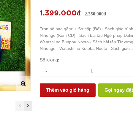
1.399.000₫
2.350.000₫
Trọn bộ bao gồm: + Sơ cấp (Đỏ) - Sách giáo trìn
Nihongo (Kèm CD) - Sách bài tập Ngữ pháp Deki
Watashi no Bunpou Nooto - Sách bài tập Từ vựng
Nihongo - Watashi no Kotoba Nooto - Sách giáo..
Số lượng:
-
Thêm vào giỏ hàng
Gọi ngay đặ
prev
next