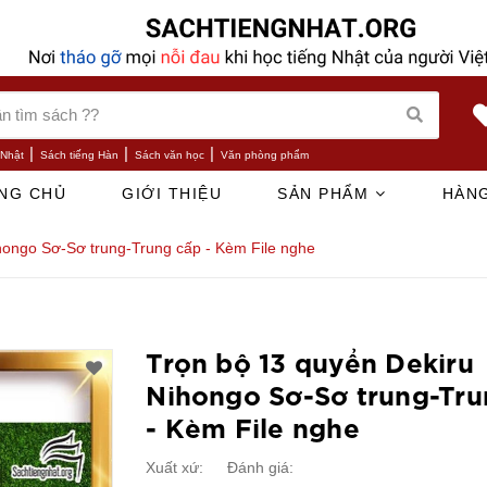
|
|
|
 Nhật
Sách tiếng Hàn
Sách văn học
Văn phòng phẩm
NG CHỦ
GIỚI THIỆU
SẢN PHẨM
HÀNG
hongo Sơ-Sơ trung-Trung cấp - Kèm File nghe
Trọn bộ 13 quyển Dekiru
Nihongo Sơ-Sơ trung-Tru
- Kèm File nghe
Xuất xứ:
Đánh giá: