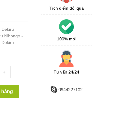
Tích điểm đổi quà
h Dekiru
ru Nihongo -
100% mới
 Dekiru
.
+
Tư vấn 24/24
0944227102
t hàng