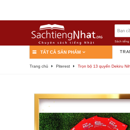
Sách tiếng
TRA
TẤT CẢ SẢN PHẨM
Trang chủ
Piterest
Trọn bộ 13 quyển Dekiru Ni