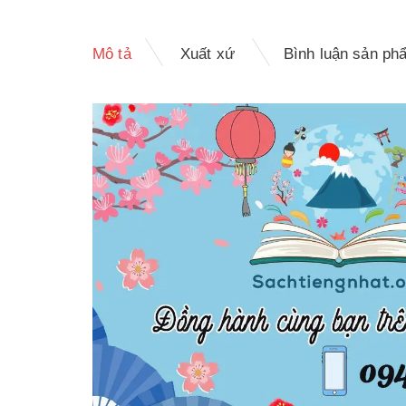
Mô tả
Xuất xứ
Bình luận sản ph