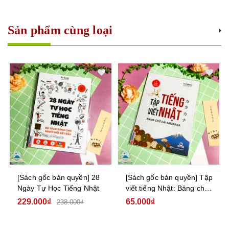
Sản phẩm cùng loại
[Sách gốc bản quyền] 28
[Sách gốc bản quyền] Tập
Ngày Tự Học Tiếng Nhật
viết tiếng Nhật: Bảng chữ
cái Katakana
229.000₫
65.000₫
238.000₫