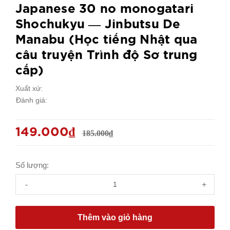
Japanese 30 no monogatari
Shochukyu ― Jinbutsu De
Manabu (Học tiếng Nhật qua
câu truyện Trình độ Sơ trung
cấp)
Xuất xứ:
Đánh giá:
149.000₫
185.000₫
Số lượng:
-
+
Thêm vào giỏ hàng