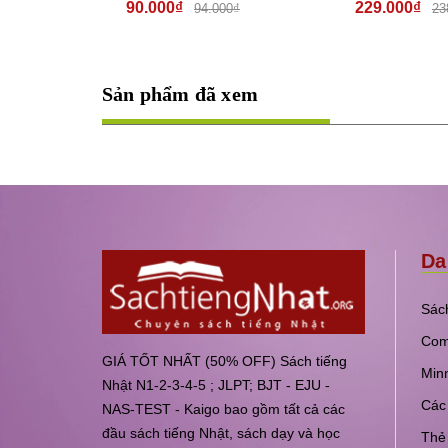
– Sách bài
cái Katakana
229.000₫
65.000₫
0₫
238.000₫
Sản phẩm đã xem
Da
Sách
Com
GIÁ TỐT NHẤT (50% OFF) Sách tiếng
Min
Nhật N1-2-3-4-5 ; JLPT; BJT - EJU -
Các 
NAS-TEST - Kaigo bao gồm tất cả các
đầu sách tiếng Nhật, sách dạy và học
Thẻ 