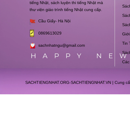
tiếng Nhật, sách luyện thi tiếng Nhật mà
Sách
thư viện giáo trình tiếng Nhật cung cấp.
Sách
Cầu Giấy- Hà Nội
Sác
0869613029
Giới
Tin 
sachnhatngu@gmail.com
Sách
Các
SACHTIENGNHAT.ORG-SACHTIENGNHAT.VN
|
Cung cấ