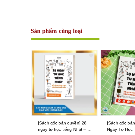
Sản phẩm cùng loại
quyền] 28
[Sách gốc bản quyền] 28
[Sách gốc bản
ng Nhật – Ghi
Ngày Tự Học Tiếng Nhật
viết tiếng Nhậ