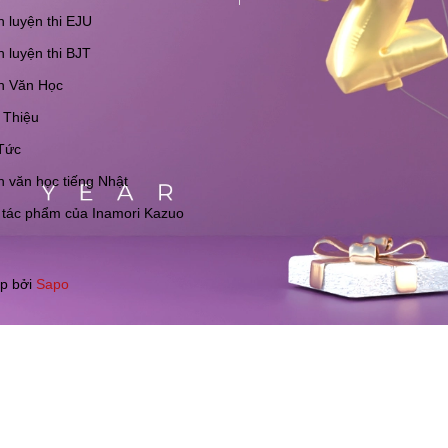
 luyện thi EJU
 luyện thi BJT
h Văn Học
 Thiệu
Tức
 văn học tiếng Nhật
 tác phẩm của Inamori Kazuo
p bởi
Sapo