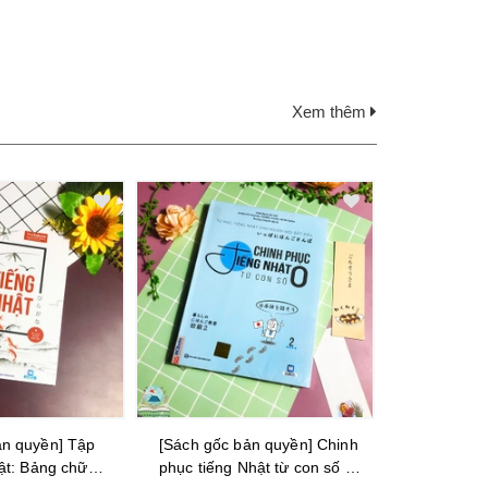
Xem thêm
ản quyền] Chinh
[Sách gốc bản quyền] Tiếng
[Sách gốc
hật từ con số 0
Nhật thật đơn giản trong
JAPANESE –