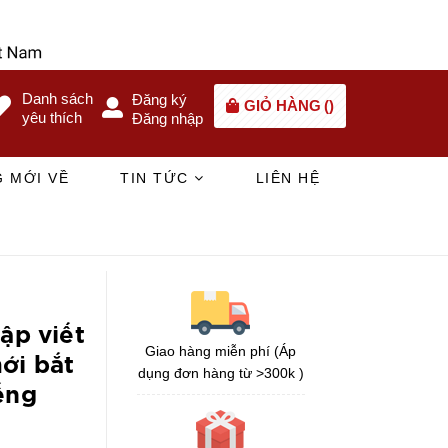
Danh sách
Đăng ký
GIỎ HÀNG
(
)
yêu thích
Đăng nhập
 MỚI VỀ
TIN TỨC
LIÊN HỆ
ập viết
Giao hàng miễn phí (Áp
ới bắt
dụng đơn hàng từ >300k )
ếng