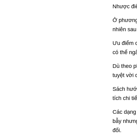
Nhược đi
Ở phương 
nhiên sau
Ưu điểm c
có thể ng
Dù theo p
tuyệt vời
Sách hướn
tích chi t
Các dạng 
bẫy nhưng
đối.