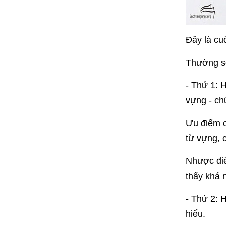
Đây là cu
Thường sẽ
- Thứ 1: 
vựng - ch
Ưu điểm c
từ vựng, 
Nhược điể
thấy khá 
- Thứ 2: 
hiểu.