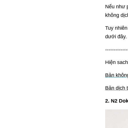
Nếu như p
không dịc
Tuy nhiên
dưới đây.
-------------
Hiện sach
Bản không
Bản dịch t
2. N2 Do