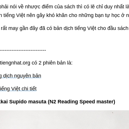
hải nói về nhược điểm của sách thì có lẽ chỉ duy nhất 
h tiếng Việt nên gây khó khăn cho những bạn tự học ở
 rất may gần đây đã có bản dịch tiếng Việt cho đầu sác
---------------------------
tiengnhat.org có 2 phiên bản là:
 dịch nguyên bản
iếng Việt chi tiết
kkai Supido masuta (N2 Reading Speed master)