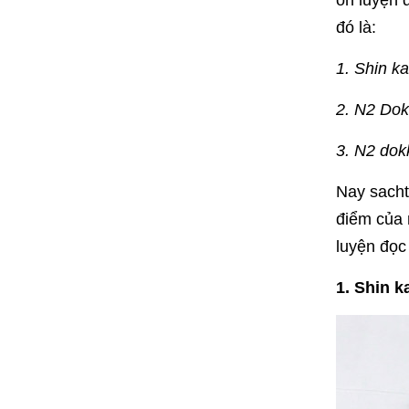
ôn luyện 
đó là:
1. Shin k
2. N2 Dok
3. N2 dok
Nay sacht
điểm của 
luyện đọc
1. Shin 