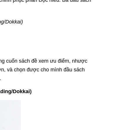
n chinh phục phần Đọc hiểu. Ba đầu sách
g/Dokkai)
từng cuốn sách đề xem ưu điểm, nhược
hơn, và chọn được cho mình đầu sách
.
ding/Dokkai)