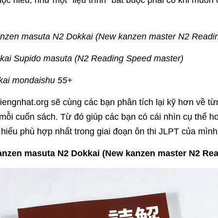
đọc hiểu, như một "liệu trình" bắt buộc phải có khi muố
anzen masuta N2 Dokkai (New kanzen master N2 Readin
kai Supido masuta (N2 Reading Speed master)
kai mondaishu 55+
iengnhat.org sẽ cùng các bạn phân tích lại kỹ hơn về 
mỗi cuốn sách. Từ đó giúp các bạn có cái nhìn cụ thể 
 hiểu phù hợp nhất trong giai đoạn ôn thi JLPT của mình
kanzen masuta N2 Dokkai (New kanzen master N2 Rea