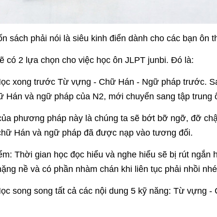
ốn sách phải nói là siêu kinh điển dành cho các bạn ôn 
 có 2 lựa chọn cho việc học ôn JLPT junbi. Đó là:
Học xong trước Từ vựng - Chữ Hán - Ngữ pháp trước. Sa
ữ Hán và ngữ pháp của N2, mới chuyển sang tập trung 
ủa phương pháp này là chúng ta sẽ bớt bỡ ngỡ, đỡ chật
chữ Hán và ngữ pháp đã được nạp vào tương đối.
m: Thời gian học đọc hiểu và nghe hiểu sẽ bị rút ngắn
nặng nề và có phần nhàm chán khi liên tục phải nhồi nhét
Học song song tất cả các nội dung 5 kỹ năng: Từ vựng -