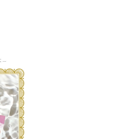
; ...