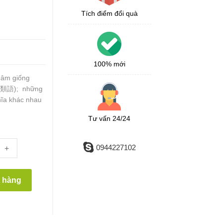
Tích điểm đổi quà
100% mới
t âm giống
音異類語); những
hĩa khác nhau
Tư vấn 24/24
0944227102
+
t hàng