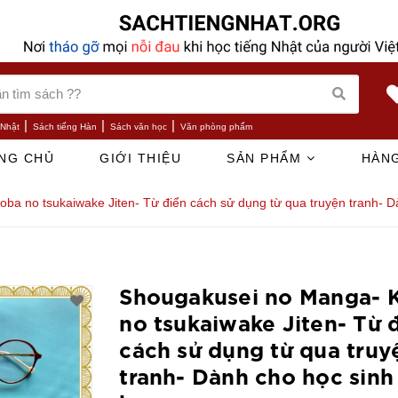
|
|
|
 Nhật
Sách tiếng Hàn
Sách văn học
Văn phòng phẩm
NG CHỦ
GIỚI THIỆU
SẢN PHẨM
HÀNG
ba no tsukaiwake Jiten- Từ điển cách sử dụng từ qua truyện tranh- Dà
Shougakusei no Manga- 
no tsukaiwake Jiten- Từ 
cách sử dụng từ qua truy
tranh- Dành cho học sinh