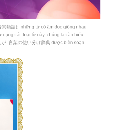
音異類語
); những từ có âm đọc giống nhau
sử dụng các loại từ này, chúng ta cần hiểu
んが
言葉
の
使
い
分
け
辞典
được biên soạn