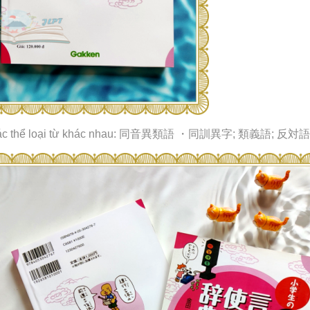
c thể loại từ khác nhau:
同音異類語
・同訓異字
;
類義語
;
反対語