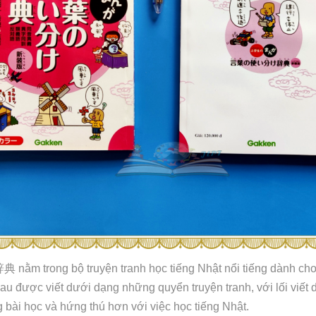
辞典
nằm trong bộ truyện tranh học tiếng Nhật nổi tiếng dành cho
hau được viết dưới dạng những quyển truyện tranh, với lối viế
g bài học và hứng thú hơn với việc học tiếng Nhật.