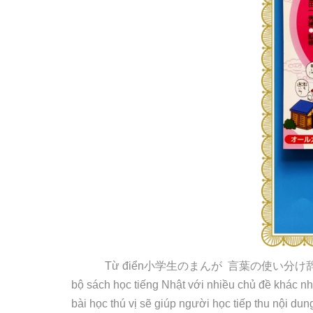
Từ điển
小学生
のまんが
言葉
の
使
い
分
け
bộ sách học tiếng Nhật với nhiều chủ đề khác n
bài học thú vị sẽ giúp người học tiếp thu nội dun