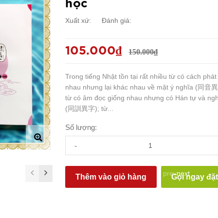
học
Xuất xứ:
Đánh giá:
105.000₫
150.000₫
Trong tiếng Nhật tồn tại rất nhiều từ có cách phá
nhau nhưng lại khác nhau về mặt ý nghĩa (同
từ có âm đọc giống nhau nhưng có Hán tự và ng
(同訓異字); từ...
Số lượng:
-
prev
next
Thêm vào giỏ hàng
Gọi ngay đặ