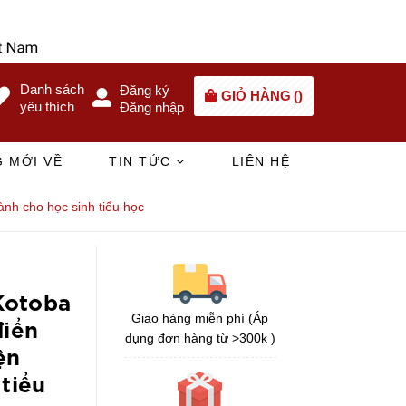
Danh sách
Đăng ký
GIỎ HÀNG
(
)
yêu thích
Đăng nhập
 MỚI VỀ
TIN TỨC
LIÊN HỆ
nh cho học sinh tiểu học
Kotoba
Giao hàng miễn phí (Áp
điển
dụng đơn hàng từ >300k )
ện
 tiểu