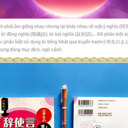
cách phát âm giống nhau nhưng lại khác nhau về mặt ý nghĩa (
同
; từ đồng nghĩa (
類義語
); từ trái nghĩa (
反対語
);... Để phân biệt 
ọc phân biệt sử dụng từ tiếng Nhật qua truyện tranh
小学生
のま
 vựng đúng mục đích, ngữ cảnh.