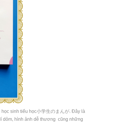
 học sinh tiểu học
小学生のまんが
. Đây là
t dí dỏm, hình ảnh dễ thương cũng những