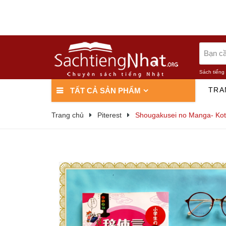
Sách tiếng
TRA
TẤT CẢ SẢN PHẨM
Trang chủ
Piterest
Shougakusei no Manga- Koto