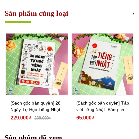
Sản phẩm cùng loại
[Sách gốc bản quyền] 28
[Sách gốc bản quyền] Tập
Ngày Tự Học Tiếng Nhật
viết tiếng Nhật: Bảng chữ
cái Katakana
229.000₫
65.000₫
238.000₫
Sản phẩm đã xem