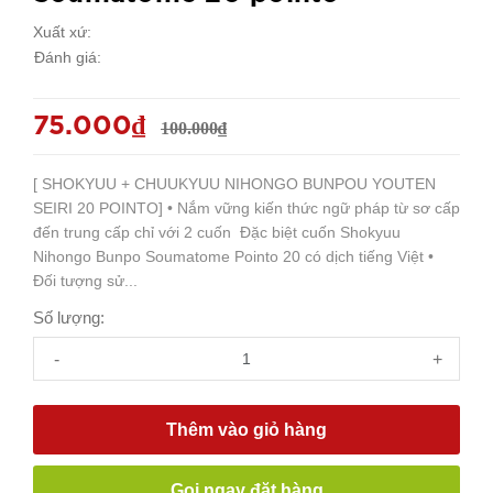
Xuất xứ:
Đánh giá:
75.000₫
100.000₫
[ SHOKYUU + CHUUKYUU NIHONGO BUNPOU YOUTEN
SEIRI 20 POINTO] • ️Nắm vững kiến thức ngữ pháp từ sơ cấp
đến trung cấp chỉ với 2 cuốn Đặc biệt cuốn Shokyuu
Nihongo Bunpo Soumatome Pointo 20 có dịch tiếng Việt •
Đối tượng sử...
Số lượng:
-
+
Thêm vào giỏ hàng
Gọi ngay đặt hàng