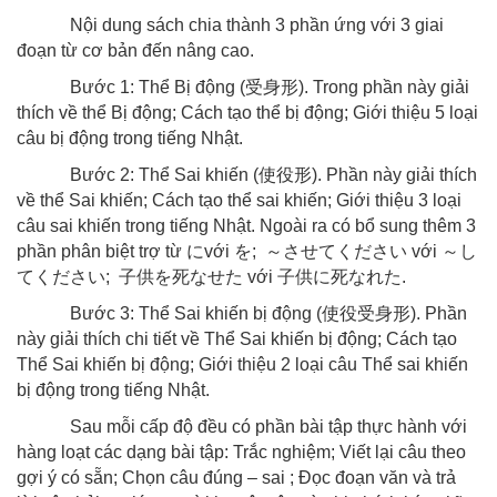
Nội dung sách chia thành 3 phần ứng với 3 giai
đoạn từ cơ bản đến nâng cao.
Bước 1: Thể Bị động (
受身形
). Trong phần này giải
thích về thể Bị động; Cách tạo thể bị động; Giới thiệu 5 loại
câu bị động trong tiếng Nhật.
Bước 2: Thể Sai khiến (
使役形
). Phần này giải thích
về thể Sai khiến; Cách tạo thể sai khiến; Giới thiệu 3 loại
câu sai khiến trong tiếng Nhật. Ngoài ra có bổ sung thêm 3
phần phân biệt trợ từ
に
với
を
;
～させてください
với
～し
てください
;
子供を死なせた
với
子供に死なれた
.
Bước 3: Thể Sai khiến bị động (
使役受身形
). Phần
này giải thích chi tiết về Thể Sai khiến bị động; Cách tạo
Thể Sai khiến bị động; Giới thiệu 2 loại câu Thể sai khiến
bị động trong tiếng Nhật.
Sau mỗi cấp độ đều có phần bài tập thực hành với
hàng loạt các dạng bài tập: Trắc nghiệm; Viết lại câu theo
gợi ý có sẵn; Chọn câu đúng – sai ; Đọc đoạn văn và trả