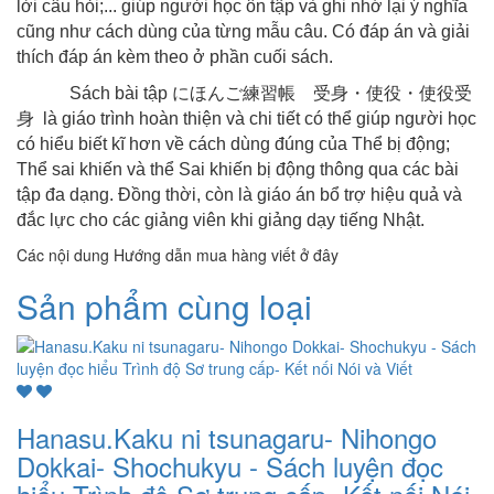
lời câu hỏi;... giúp người học ôn tập và ghi nhớ lại ý nghĩa
cũng như cách dùng của từng mẫu câu. Có đáp án và giải
thích đáp án kèm theo ở phần cuối sách.
Sách bài tập
にほんご練習帳 受身
・
使役
・
使役受
身
là giáo trình hoàn thiện và chi tiết có thể giúp người học
có hiểu biết kĩ hơn về cách dùng đúng của Thể bị động;
Thể sai khiến và thể Sai khiến bị động thông qua các bài
tập đa dạng. Đồng thời, còn là giáo án bổ trợ hiệu quả và
đắc lực cho các giảng viên khi giảng dạy tiếng Nhật.
Các nội dung Hướng dẫn mua hàng viết ở đây
Sản phẩm cùng loại
Hanasu.Kaku ni tsunagaru- Nihongo
Dokkai- Shochukyu - Sách luyện đọc