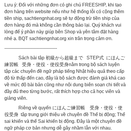
Lưu ý: Đối với những đơn có ghi chú FREESHIP, khi tạo
đơn hàng trên website nếu như hệ thống lỗi có cộng thêm
tiền ship, sachtiengnhat.org sẽ tự động trừ tiền ship của
đơn hàng đó mà không cần thông báo lại. Quý khách vui
lòng để ý phần này giúp bên Shop và yên tâm đặt hàng
nhé ạ. BQT sachtiengnhat.org xin trân trọng cảm ơn.
------------------------------------
Sách bài tập
初級から超級まで
STEP
式
にほんご
練習帳
受身・使役・使役受身
nằm trong bộ sách luyện
tập các chuyên đề ngữ pháp tiếng Nhật hiệu quả theo cấp
độ từ thấp đến cao, đây là bộ sách được đánh giá khá cao
về mức độ bài bản cũng như nội dung biên soạn chi tiết và
đầy đủ theo từng bước, rất thích hợp cho cả học viên và
giảng viên.
Riêng về quyển
にほんご練習帳 受身
・
使役
・
使
役受身
tập trung giới thiệu về chuyên đề Thể bị động; Thể
sai khiến và thể Sai khiến bị động. Đây là một chuyên đề
ngữ pháp cơ bản nhưng dễ gây nhầm lẫn với nhau.