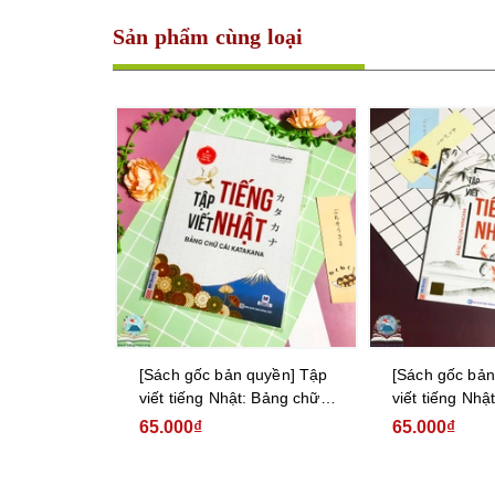
Sản phẩm cùng loại
quyền] 28
[Sách gốc bản quyền] Tập
[Sách gốc bản
ếng Nhật
viết tiếng Nhật: Bảng chữ
viết tiếng Nhậ
cái Katakana
cái Hiragana
65.000₫
65.000₫
.000₫