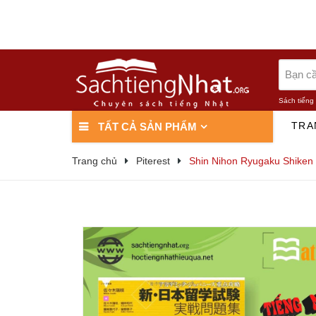
Sách tiếng
TRA
TẤT CẢ SẢN PHẨM
Trang chủ
Piterest
Shin Nihon Ryugaku Shiken J