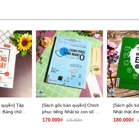
 quyền] Tập
[Sách gốc bản quyền] Chinh
[Sách gốc b
t: Bảng chữ
phục tiếng Nhật từ con số 0
Nhật thật đơ
tập 2
giao tiếp hà
170.000₫
180.000₫
175.000₫
cấp 2