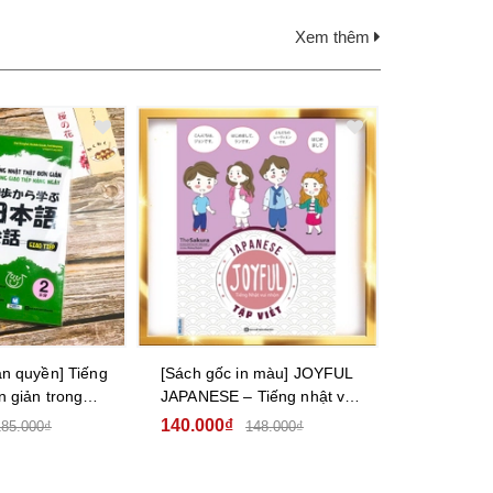
Xem thêm
ản quyền] Tiếng
[Sách gốc in màu] JOYFUL
n giản trong
JAPANESE – Tiếng nhật vui
ng ngày – Sơ
nhộn – Tập viết
140.000₫
185.000₫
148.000₫