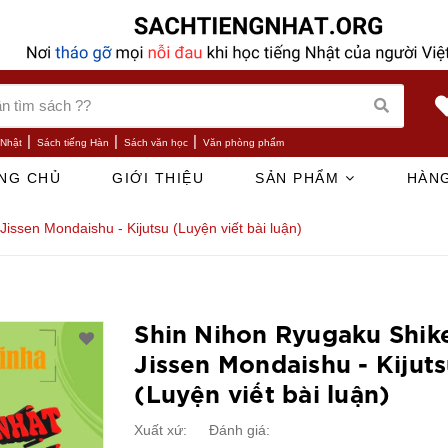
|
|
|
 Nhật
Sách tiếng Hàn
Sách văn học
Văn phòng phẩm
NG CHỦ
GIỚI THIỆU
SẢN PHẨM
HÀNG
issen Mondaishu - Kijutsu (Luyện viết bài luận)
Shin Nihon Ryugaku Shik
Jissen Mondaishu - Kijut
(Luyện viết bài luận)
Xuất xứ:
Đánh giá: