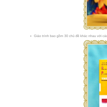
Giáo trình bao gồm 30 chủ đề khác nhau với cách 