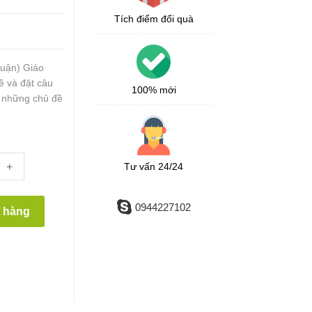
Tích điểm đổi quà
ận) Giáo
ề và đặt câu
100% mới
là những chủ đề
+
Tư vấn 24/24
0944227102
t hàng