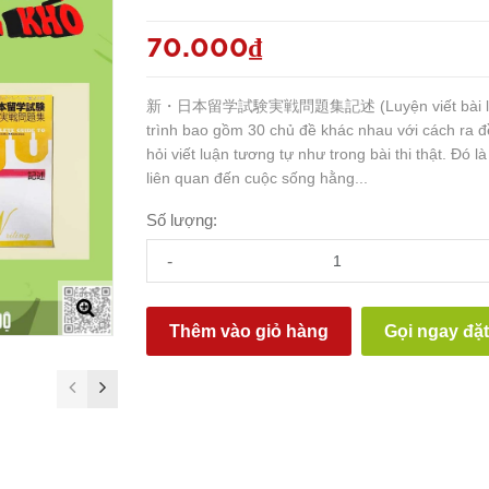
70.000₫
新・日本留学試験実戦問題集記述 (Luyện viết bài lu
trình bao gồm 30 chủ đề khác nhau với cách ra đ
hỏi viết luận tương tự như trong bài thi thật. Đó 
liên quan đến cuộc sống hằng...
Số lượng:
-
Thêm vào giỏ hàng
Gọi ngay đặ
prev
next