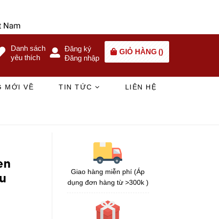
Danh sách
Đăng ký
GIỎ HÀNG
(
)
yêu thích
Đăng nhập
 MỚI VỀ
TIN TỨC
LIÊN HỆ
en
Giao hàng miễn phí (Áp
su
dụng đơn hàng từ >300k )