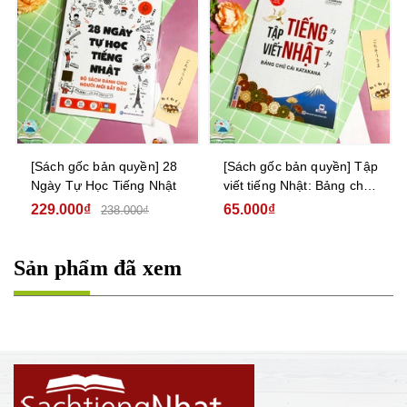
[Sách gốc bản quyền] 28
[Sách gốc bản quyền] Tập
Ngày Tự Học Tiếng Nhật
viết tiếng Nhật: Bảng chữ
cái Katakana
229.000₫
65.000₫
238.000₫
Sản phẩm đã xem