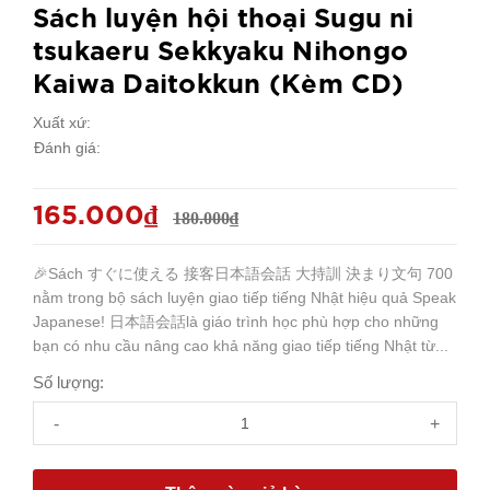
Sách luyện hội thoại Sugu ni
tsukaeru Sekkyaku Nihongo
Kaiwa Daitokkun (Kèm CD)
Xuất xứ:
Đánh giá:
165.000₫
180.000₫
🎉Sách すぐに使える 接客日本語会話 大持訓 決まり文句 700
nằm trong bộ sách luyện giao tiếp tiếng Nhật hiệu quả Speak
Japanese! 日本語会話là giáo trình học phù hợp cho những
bạn có nhu cầu nâng cao khả năng giao tiếp tiếng Nhật từ...
Số lượng:
-
+