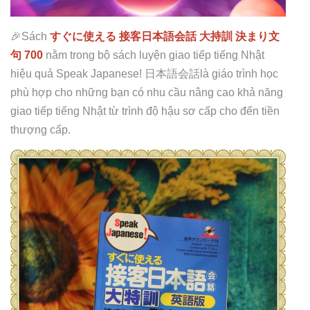
🎉Sách
すぐに使える 接客日本語会話 大持訓 決まり文
句 700
nằm trong bộ sách luyện giao tiếp tiếng Nhật
hiệu quả Speak Japanese! 日本語会話là giáo trình học
phù hợp cho những bạn có nhu cầu nâng cao khả năng
giao tiếp tiếng Nhật từ trình độ hậu sơ cấp cho đến tiền
thượng cấp.