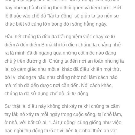
hay những hành động theo thói quen và tiềm thức. Bớt
lệ thuộc vào chế độ “lái tự động” sẽ giúp ta tạo nên sự
khác biệt vô cùng lớn trong đời sống hằng ngày.
Hầu hết chúng ta đều đã trải nghiệm việc chạy xe từ
điểm A đến điểm B mà khi tới đích chúng ta chẳng nhớ
ra là mình đã đi ngang qua những cột mốc nào đáng
chú ý trên đường đi. Chúng ta đến nơi an toàn nhưng ta
lại có cảm giác như một ai khác đã điều khiển mọi thứ,
bởi vì chúng ta hầu như chẳng nhớ nổi làm cách nào
mà mình đã đến được nơi cần đến. Nói cách khác,
chúng ta đã sử dụng chế độ lái tự động.
Sự thật là, điều này không chỉ xảy ra khi chúng ta cầm
tay lái; nó xảy ra mỗi ngày trong cuộc sống, tại chỗ làm,
ở nhà, với bất cứ ai. “Lái tự động” cũng giống như việc
bạn ngồi thụ động trước tivi, liên tục nhai thức ăn vặt