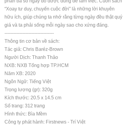
phần ba số ngày đó được dùng để làm việc. Cuốn sách
“Xoay tư duy, chuyển cuộc đời” là những lời khuyên
hữu ích, giúp chúng ta nhớ rằng từng ngày đều thật quý
giá và ta phải sống mỗi ngày sao cho xứng đáng.
---------------------------------
Thông tin cơ bản về sách:
Tác giả: Chris Baréz-Brown
Người Dịch: Thanh Thảo
NXB: NXB Tổng hợp TP.HCM
Năm XB: 2020
Ngôn Ngữ: Tiếng Việt
Trọng lượng (gr): 320g
Kích thước: 20.5 x 14.5 cm
Số trang: 312 trang
Hình thức: Bìa Mềm
Công ty phát hành: Firstnews - Trí Việt