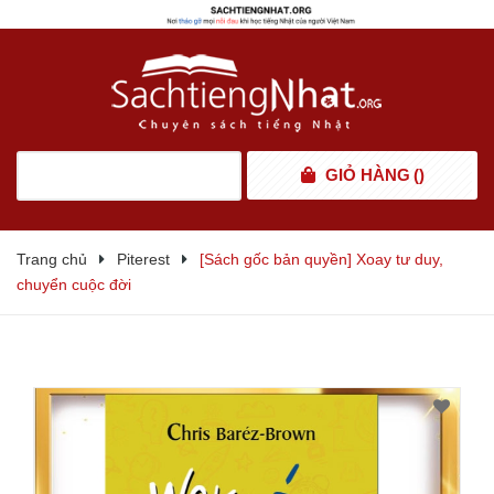
GIỎ HÀNG
(
)
Trang chủ
Piterest
[Sách gốc bản quyền] Xoay tư duy,
chuyển cuộc đời