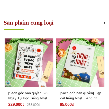
Sản phẩm cùng loại
[Sách gốc bản quyền] 28
[Sách gốc bản quyền] Tập
Ngày Tự Học Tiếng Nhật
viết tiếng Nhật: Bảng chữ
cái Katakana
229.000₫
65.000₫
238.000₫