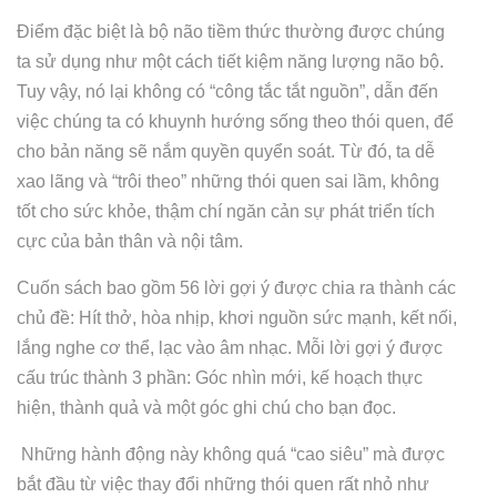
Điểm đặc biệt là bộ não tiềm thức thường được chúng
ta sử dụng như một cách tiết kiệm năng lượng não bộ.
Tuy vậy, nó lại không có “công tắc tắt nguồn”, dẫn đến
việc chúng ta có khuynh hướng sống theo thói quen, để
cho bản năng sẽ nắm quyền quyển soát. Từ đó, ta dễ
xao lãng và “trôi theo” những thói quen sai lầm, không
tốt cho sức khỏe, thậm chí ngăn cản sự phát triển tích
cực của bản thân và nội tâm.
Cuốn sách bao gồm 56 lời gợi ý được chia ra thành các
chủ đề: Hít thở, hòa nhịp, khơi nguồn sức mạnh, kết nối,
lắng nghe cơ thể, lạc vào âm nhạc. Mỗi lời gợi ý được
cấu trúc thành 3 phần: Góc nhìn mới, kế hoạch thực
hiện, thành quả và một góc ghi chú cho bạn đọc.
Những hành động này không quá “cao siêu” mà được
bắt đầu từ việc thay đổi những thói quen rất nhỏ như