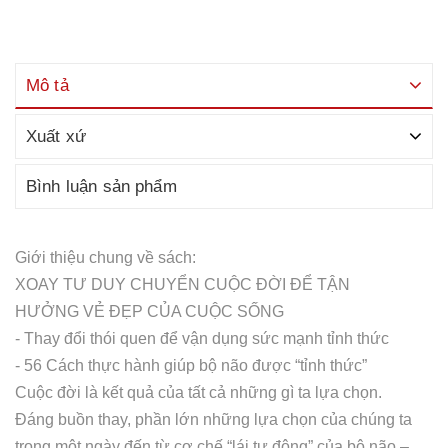
Mô tả
Xuất xứ
Bình luận sản phẩm
Giới thiệu chung về sách:
XOAY TƯ DUY CHUYỂN CUỘC ĐỜI ĐỂ TẬN
HƯỞNG VẺ ĐẸP CỦA CUỘC SỐNG
- Thay đổi thói quen để vận dụng sức mạnh tỉnh thức
- 56 Cách thực hành giúp bộ não được “tỉnh thức”
Cuộc đời là kết quả của tất cả những gì ta lựa chọn.
Đáng buồn thay, phần lớn những lựa chọn của chúng ta
trong một ngày đến từ cơ chế “lái tự động” của bộ não –