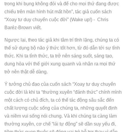
trong khi bụng không đói và để cho mọi thứ đang được
chiếu trên màn hình hút mất hồn”, tác giả cuốn sách
“Xoay tư duy chuyển cuộc đời” (Wake up!) - Chris
Baréz-Brown viết.
Ngược lại, theo tác giả khi tâm trí tĩnh lặng, chúng ta có
thể sử dụng bộ não ý thức tốt hơn, từ đó dẫn tới sự tỉnh
thức. Khi ta tỉnh thức, ta trở nên sáng suốt, sáng tạo,
dung hòa với thế giới xung quanh và nhận ra mọi thứ
trở nên thật dễ dàng.
Ý tưởng chủ đạo của cuốn sách “Xoay tư duy chuyển
cuộc đời là khi ta “thường xuyên “đánh thức” chính mình
một cách có chủ đích, ta có thể tác động sâu sắc đến
chất lượng cuộc sống của chúng ta, những quyết định
và niềm vui sống nói chung. Và khi chúng ta càng làm
thường xuyên, cơ chế “lái tự động” sẽ dần suy yếu đi,
tiềm thức quen thuộc sẽ đóng vai trò hỗ trợ thay vì dẫn