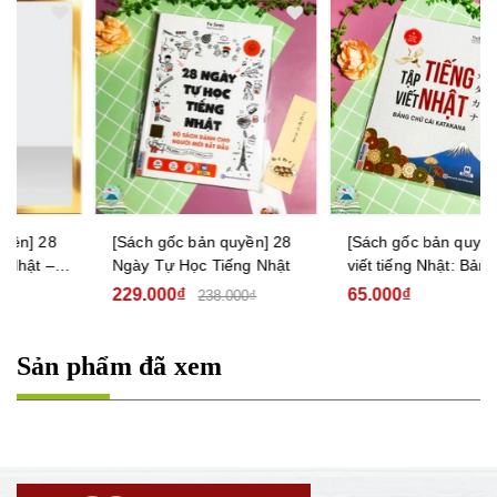
[Sách gốc bản quyền] 28
[Sách gốc bản quyền] Tập
Ngày Tự Học Tiếng Nhật
viết tiếng Nhật: Bảng chữ
cái Katakana
229.000₫
65.000₫
238.000₫
Sản phẩm đã xem