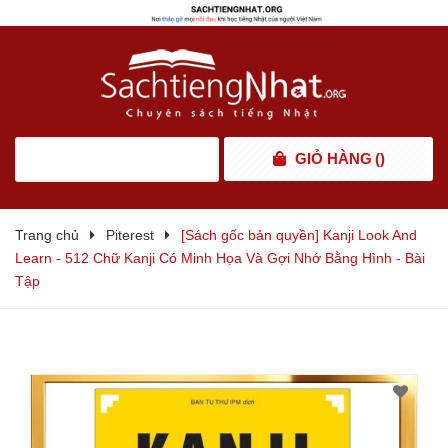
GIỎ HÀNG
(
)
Trang chủ
Piterest
[Sách gốc bản quyền] Kanji Look And
Learn - 512 Chữ Kanji Có Minh Họa Và Gợi Nhớ Bằng Hình - Bài
Tập