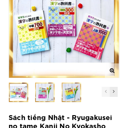
Sách tiếng Nhật - Ryugakusei
no tame Kanji No Kyokasho