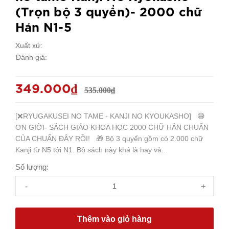
(Trọn bộ 3 quyển)- 2000 chữ
Hán N1-5
Xuất xứ:
Đánh giá:
349.000₫
535.000₫
[❌RYUGAKUSEI NO TAME - KANJI NO KYOUKASHO] 😅
ƠN GIỜI- SÁCH GIÁO KHOA HỌC 2000 CHỮ HÁN CHUẨN
CỦA CHUẨN ĐÂY RỒI! 🎁 Bộ 3 quyển gồm có 2.000 chữ
Kanji từ N5 tới N1. Bộ sách này khá là hay và...
Số lượng:
-
+
Thêm vào giỏ hàng