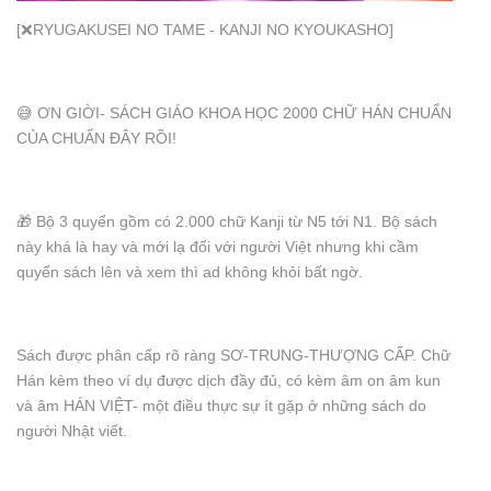
[❌RYUGAKUSEI NO TAME - KANJI NO KYOUKASHO]
😅 ƠN GIỜI- SÁCH GIÁO KHOA HỌC 2000 CHỮ HÁN CHUẨN
CỦA CHUẨN ĐÂY RỒI!
🎁 Bộ 3 quyển gồm có 2.000 chữ Kanji từ N5 tới N1. Bộ sách
này khá là hay và mới lạ đối với người Việt nhưng khi cầm
quyển sách lên và xem thì ad không khỏi bất ngờ.
Sách được phân cấp rõ ràng SƠ-TRUNG-THƯỢNG CẤP. Chữ
Hán kèm theo ví dụ được dịch đầy đủ, có kèm âm on âm kun
và âm HÁN VIỆT- một điều thực sự ít gặp ở những sách do
người Nhật viết.