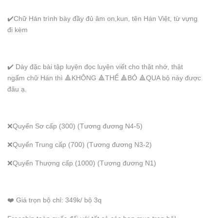
✔️Chữ Hán trình bày đầy đủ âm on,kun, tên Hán Việt, từ vựng
đi kèm
✔️ Dày đặc bài tập luyện đọc luyện viết cho thật nhớ, thật
ngấm chữ Hán thì 🔺KHÔNG 🔺THỂ 🔺BỎ 🔺QUA bộ này được
đâu ạ.
❌Quyển Sơ cấp (300) (Tương đương N4-5)
❌Quyển Trung cấp (700) (Tương đương N3-2)
❌Quyển Thượng cấp (1000) (Tương đương N1)
❤️ Giá trọn bộ chỉ: 349k/ bộ 3q