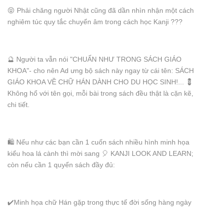
😝 Phải chăng người Nhật cũng đã dần nhìn nhận một cách
nghiêm túc quy tắc chuyển âm trong cách học Kanji ???
🔮 Người ta vẫn nói "CHUẨN NHƯ TRONG SÁCH GIÁO
KHOA"- cho nên Ad ưng bộ sách này ngay từ cái tên: SÁCH
GIÁO KHOA VỀ CHỮ HÁN DÀNH CHO DU HỌC SINH!... 💈
Không hổ với tên gọi, mỗi bài trong sách đều thật là cặn kẽ,
chi tiết.
🛍 Nếu như các bạn cần 1 cuốn sách nhiều hình minh họa
kiểu hoa lá cành thì mời sang 🎈 KANJI LOOK AND LEARN;
còn nếu cần 1 quyển sách đầy đủ:
✔️Minh họa chữ Hán gặp trong thực tế đời sống hàng ngày