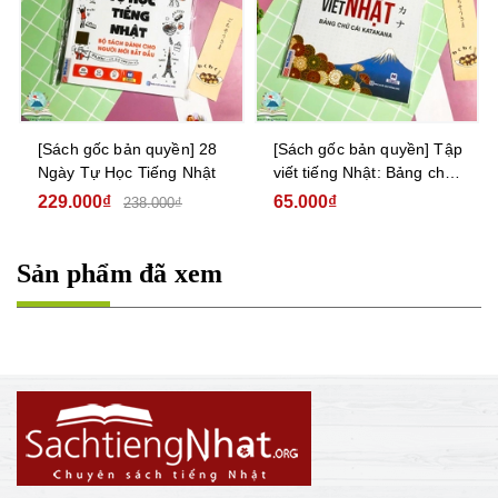
[Sách gốc bản quyền] 28
[Sách gốc bản quyền] Tập
Ngày Tự Học Tiếng Nhật
viết tiếng Nhật: Bảng chữ
cái Katakana
229.000₫
65.000₫
238.000₫
Sản phẩm đã xem