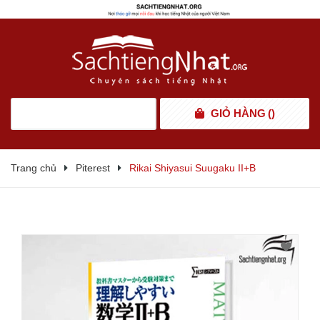
GIỎ HÀNG
(
)
Trang chủ
Piterest
Rikai Shiyasui Suugaku II+B