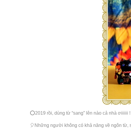
⭕️2019 rồi, dùng từ “sang” lên nào cả nhà ơiiiiii !
🎈Những người không có khả năng về ngôn từ, sẽ