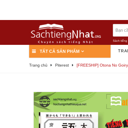
Sách tiếng
TRA
TẤT CẢ SẢN PHẨM
Trang chủ
Piterest
[FREESHIP] Otona No Goiryo