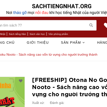
|
|
|
 Nhật
Sách tiếng Hàn
Sách văn học
Văn phòng phẩm
NG CHỦ
GIỚI THIỆU
SẢN PHẨM
HÀNG
ku Nooto - Sách nâng cao vốn từ vựng cho người trưởng thành
[FREESHIP] Otona No Go
Nooto - Sách nâng cao v
vựng cho người trưởng t
Xuất xứ:
Đánh giá: