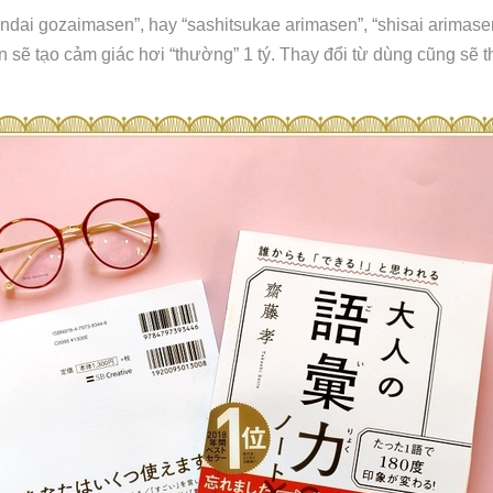
dai gozaimasen”, hay “sashitsukae arimasen”, “shisai arimasen
ẽ tạo cảm giác hơi “thường” 1 tý. Thay đổi từ dùng cũng sẽ 