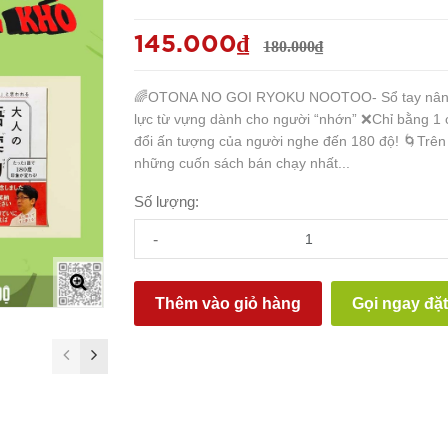
145.000₫
180.000₫
🌈OTONA NO GOI RYOKU NOOTOO- Sổ tay nân
lực từ vựng dành cho người “nhớn” ❌Chỉ bằng 1
đổi ấn tượng của người nghe đến 180 độ! 🌀Trên 
những cuốn sách bán chạy nhất...
Số lượng:
-
Thêm vào giỏ hàng
Gọi ngay đặ
prev
next