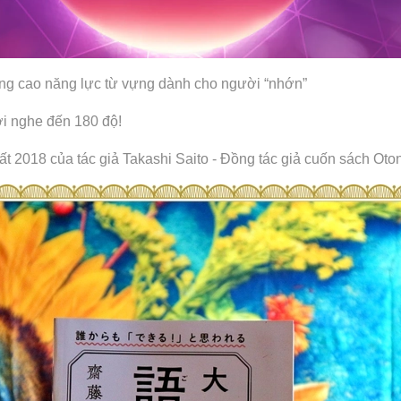
cao năng lực từ vựng dành cho người “nhớn”
i nghe đến 180 độ!
t 2018 của tác giả Takashi Saito - Đồng tác giả cuốn sách Oton