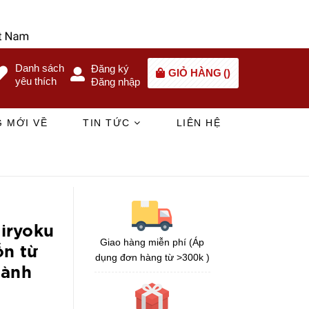
Danh sách
Đăng ký
GIỎ HÀNG
(
)
yêu thích
Đăng nhập
 MỚI VỀ
TIN TỨC
LIÊN HỆ
iryoku
Giao hàng miễn phí (Áp
ốn từ
dụng đơn hàng từ >300k )
hành