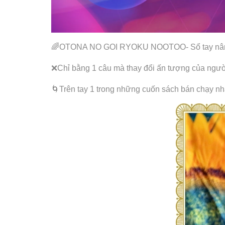
🌈OTONA NO GOI RYOKU NOOTOO- Sổ tay nâng 
❌Chỉ bằng 1 câu mà thay đổi ấn tượng của ngườ
🌀Trên tay 1 trong những cuốn sách bán chạy nhấ