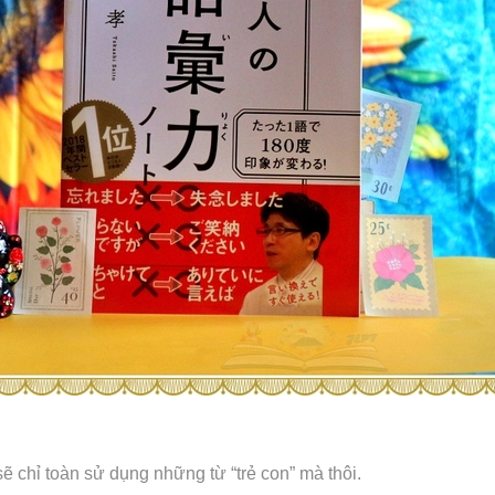
 chỉ toàn sử dụng những từ “trẻ con” mà thôi.