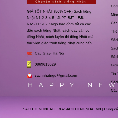
Com
GIÁ TỐT NHẤT (50% OFF) Sách tiếng
Min
Nhật N1-2-3-4-5 ; JLPT; BJT - EJU -
Các 
NAS-TEST - Kaigo bao gồm tất cả các
đầu sách tiếng Nhật, sách dạy và học
Thẻ 
tiếng Nhật, sách luyện thi tiếng Nhật mà
Sách
thư viện giáo trình tiếng Nhật cung cấp.
Sách
Cầu Giấy- Hà Nội
Sác
0869613029
Giới
Tin 
sachnhatngu@gmail.com
Sách
Các
SACHTIENGNHAT.ORG-SACHTIENGNHAT.VN
|
Cung cấ