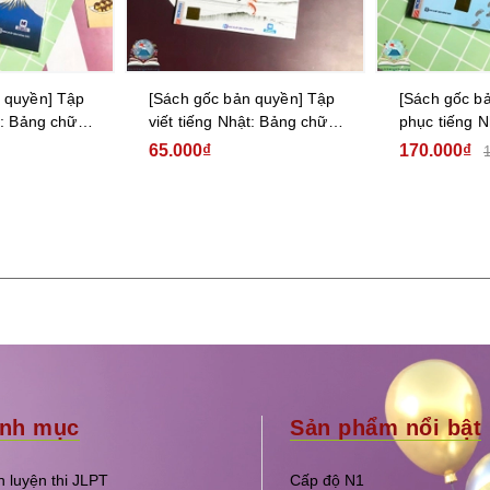
 quyền] Tập
[Sách gốc bản quyền] Tập
[Sách gốc b
t: Bảng chữ
viết tiếng Nhật: Bảng chữ
phục tiếng N
cái Hiragana
tập 2
65.000₫
170.000₫
nh mục
Sản phẩm nổi bật
 luyện thi JLPT
Cấp độ N1