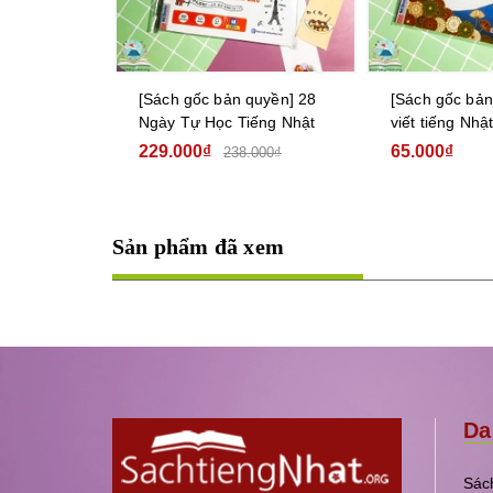
quyền] 28
[Sách gốc bản quyền] 28
[Sách gốc bản
ng Nhật – Ghi
Ngày Tự Học Tiếng Nhật
viết tiếng Nhậ
– Sách bài
cái Katakana
229.000₫
65.000₫
0₫
238.000₫
Sản phẩm đã xem
Da
Sách