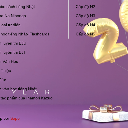
bo sách tiếng Nhật
Cấp độ N2
na No Nihongo
Cấp độ N3
loại từ điển
Cấp độ N4
học tiếng Nhật- Flashcards
Cấp độ N5
 luyện thi EJU
 luyện thi BJT
h Văn Học
 Thiệu
Tức
 văn học tiếng Nhật
 tác phẩm của Inamori Kazuo
p bởi
Sapo