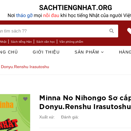
|
|
|
 Nhật
Sách tiếng Hàn
Sách văn học
Văn phòng phẩm
NG CHỦ
GIỚI THIỆU
SẢN PHẨM
HÀNG
 Donyu.Renshu Irasutoshu
Minna No Nihongo Sơ cấp
Donyu.Renshu Irasutoshu
Xuất xứ:
Đánh giá: