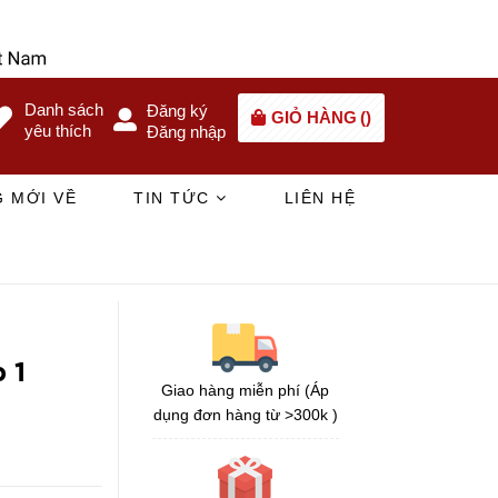
Danh sách
Đăng ký
GIỎ HÀNG
(
)
yêu thích
Đăng nhập
 MỚI VỀ
TIN TỨC
LIÊN HỆ
 1
Giao hàng miễn phí (Áp
dụng đơn hàng từ >300k )