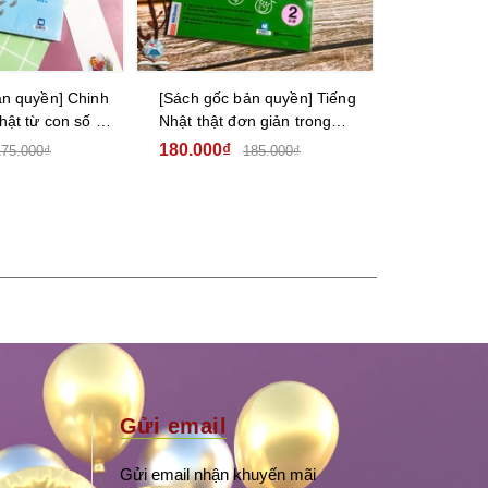
ản quyền] Chinh
[Sách gốc bản quyền] Tiếng
[Sách gốc
hật từ con số 0
Nhật thật đơn giản trong
JAPANESE –
giao tiếp hàng ngày – Sơ
nhộn – Tập
180.000₫
140.000₫
175.000₫
185.000₫
cấp 2
Gửi email
Gửi email nhận khuyến mãi