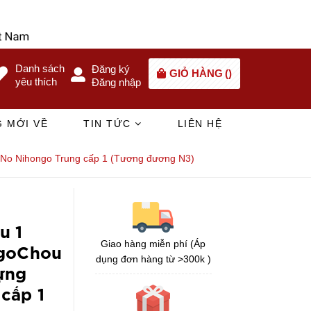
Danh sách
Đăng ký
GIỎ HÀNG
(
)
yêu thích
Đăng nhập
 MỚI VỀ
TIN TỨC
LIÊN HỆ
a No Nihongo Trung cấp 1 (Tương đương N3)
u 1
Giao hàng miễn phí (Áp
ngoChou
dụng đơn hàng từ >300k )
vựng
cấp 1