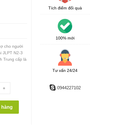
Tích điểm đổi quà
100% mới
rợ cho người
hi JLPT N2-3
nh Trung cấp là
Tư vấn 24/24
0944227102
+
t hàng