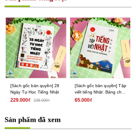
[Sách gốc bản quyền] 28
[Sách gốc bản quyền] Tập
Ngày Tự Học Tiếng Nhật
viết tiếng Nhật: Bảng chữ
cái Katakana
229.000₫
65.000₫
238.000₫
Sản phẩm đã xem