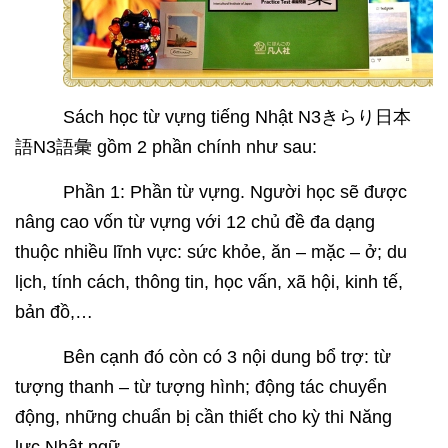
Sách học từ vựng tiếng Nhật N3
きらり日本
語
N3
語彙
gồm 2 phần chính như sau:
Phần 1: Phần từ vựng. Người học sẽ được
nâng cao vốn từ vựng với 12 chủ đề đa dạng
thuộc nhiều lĩnh vực: sức khỏe, ăn – mặc – ở; du
lịch, tính cách, thông tin, học vấn, xã hội, kinh tế,
bản đồ,…
Bên cạnh đó còn có 3 nội dung bổ trợ: từ
tượng thanh – từ tượng hình; động tác chuyển
động, những chuẩn bị cần thiết cho kỳ thi Năng
lực Nhật ngữ.