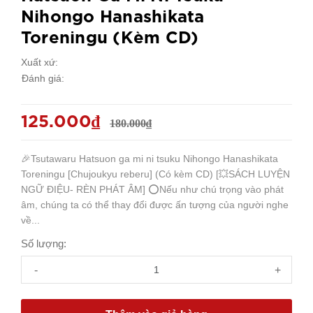
Nihongo Hanashikata
Toreningu (Kèm CD)
Xuất xứ:
Đánh giá:
125.000₫
180.000₫
🎉Tsutawaru Hatsuon ga mi ni tsuku Nihongo Hanashikata
Toreningu [Chujoukyu reberu] (Có kèm CD) [💥SÁCH LUYỆN
NGỮ ĐIỆU- RÈN PHÁT ÂM] ⭕️Nếu như chú trọng vào phát
âm, chúng ta có thể thay đổi được ấn tượng của người nghe
về...
Số lượng:
-
+