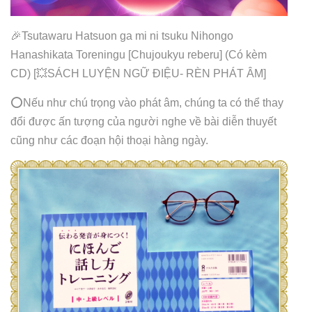
🎉Tsutawaru Hatsuon ga mi ni tsuku Nihongo
Hanashikata Toreningu [Chujoukyu reberu] (Có kèm
CD) [💥SÁCH LUYỆN NGỮ ĐIỆU- RÈN PHÁT ÂM]
⭕️Nếu như chú trọng vào phát âm, chúng ta có thể thay
đổi được ấn tượng của người nghe về bài diễn thuyết
cũng như các đoạn hội thoại hàng ngày.