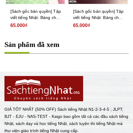
[Sách gốc bản quyền] Tập
[Sách gốc bản quyền] Tập
viết tiếng Nhật: Bảng chữ
viết tiếng Nhật: Bảng chữ
cái Katakana
cái Hiragana
65.000₫
65.000₫
Sản phẩm đã xem
GIÁ TỐT NHẤT (50% OFF) Sách tiếng Nhật N1-2-3-4-5 ; JLPT;
BJT - EJU - NAS-TEST - Kaigo bao gồm tất cả các đầu sách tiếng
Nhật, sách dạy và học tiếng Nhật, sách luyện thi tiếng Nhật mà
thư viện giáo trình tiếng Nhật cung cấp.