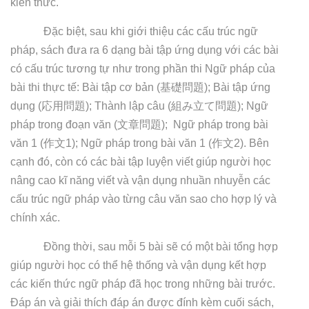
kiến thức.
Đặc biệt, sau khi giới thiệu các cấu trúc ngữ
pháp, sách đưa ra 6 dạng bài tập ứng dụng với các bài
có cấu trúc tương tự như trong phần thi Ngữ pháp của
bài thi thực tế: Bài tập cơ bản (
基礎問題
); Bài tập ứng
dụng (
応用問題
); Thành lập câu (
組み立て問題
); Ngữ
pháp trong đoạn văn (
文章問題
); Ngữ pháp trong bài
văn 1 (
作文
1); Ngữ pháp trong bài văn 1 (
作文
2). Bên
cạnh đó, còn có các bài tập luyện viết giúp người học
nâng cao kĩ năng viết và vận dụng nhuần nhuyễn các
cấu trúc ngữ pháp vào từng câu văn sao cho hợp lý và
chính xác.
Đồng thời, sau mỗi 5 bài sẽ có một bài tổng hợp
giúp người học có thể hệ thống và vận dụng kết hợp
các kiến thức ngữ pháp đã học trong những bài trước.
Đáp án và giải thích đáp án được đính kèm cuối sách,