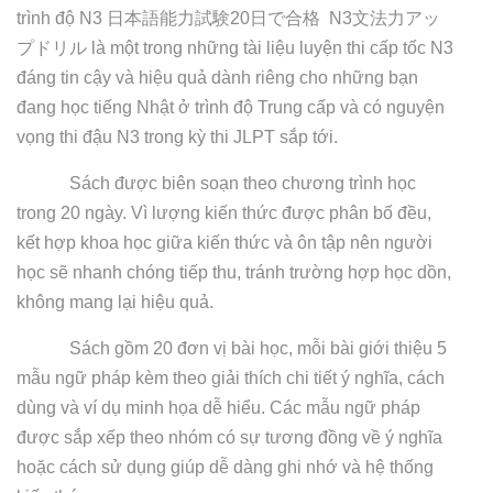
trình độ N3
日本語能力試験
20
日で合格
N3
文法力アッ
プドリル
là một trong những tài liệu luyện thi cấp tốc N3
đáng tin cậy và hiệu quả dành riêng cho những bạn
đang học tiếng Nhật ở trình độ Trung cấp và có nguyện
vọng thi đậu N3 trong kỳ thi JLPT sắp tới.
Sách được biên soạn theo chương trình học
trong 20 ngày. Vì lượng kiến thức được phân bố đều,
kết hợp khoa học giữa kiến thức và ôn tập nên người
học sẽ nhanh chóng tiếp thu, tránh trường hợp học dồn,
không mang lại hiệu quả.
Sách gồm 20 đơn vị bài học, mỗi bài giới thiệu 5
mẫu ngữ pháp kèm theo giải thích chi tiết ý nghĩa, cách
dùng và ví dụ minh họa dễ hiểu. Các mẫu ngữ pháp
được sắp xếp theo nhóm có sự tương đồng về ý nghĩa
hoặc cách sử dụng giúp dễ dàng ghi nhớ và hệ thống