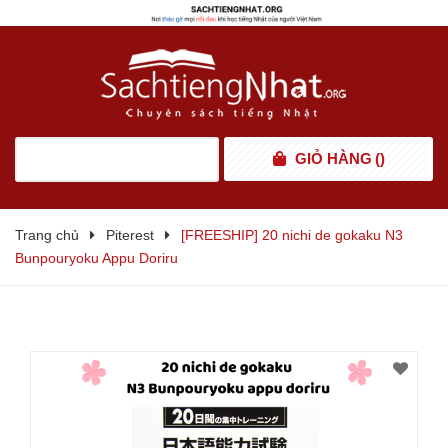
GIỎ HÀNG
(
)
Trang chủ
Piterest
[FREESHIP] 20 nichi de gokaku N3
Bunpouryoku Appu Doriru