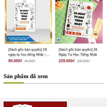
[Sách gốc bản quyền] 28
[Sách gốc bản quyền] 28
ngày tự học tiếng Nhật –
Ngày Tự Học Tiếng Nhật
Ghi chú luyện viết – Sách
90.000₫
229.000₫
94.000₫
238.000₫
bài tập
Sản phẩm đã xem