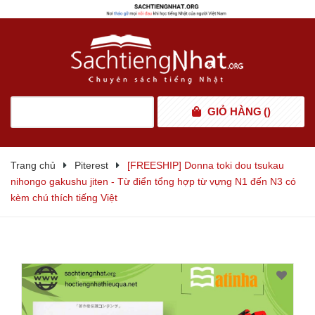
GIỎ HÀNG
(
)
Trang chủ
Piterest
[FREESHIP] Donna toki dou tsukau
nihongo gakushu jiten - Từ điển tổng hợp từ vựng N1 đến N3 có
kèm chú thích tiếng Việt