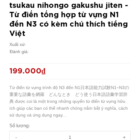
tsukau nihongo gakushu jiten -
Từ điển tổng hợp từ vựng N1
đến N3 có kèm chú thích tiếng
Việt
Xuất xứ:
Đánh giá:
199.000₫
Từ điển từ vựng trình độ N3 đến N1日本語能力試験N1~N3の
重要な語彙を網羅 どんなとき どう使う日本語語彙学習辞
典 được coi là một trong những quyển từ điển từ vựng hữu
ích giúp các bạn có thể nhanh chóng nắm bắt ý nghĩa, cách
sử dụng và ứng dụng ngay...
Số lượng:
-
+