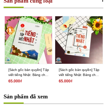
Sản phẩm cùng loại
[Sách gốc bản quyền] Tập
[Sách gốc bản quyền] Tập
viết tiếng Nhật: Bảng chữ
viết tiếng Nhật: Bảng chữ
cái Katakana
cái Hiragana
65.000₫
65.000₫
Sản phẩm đã xem