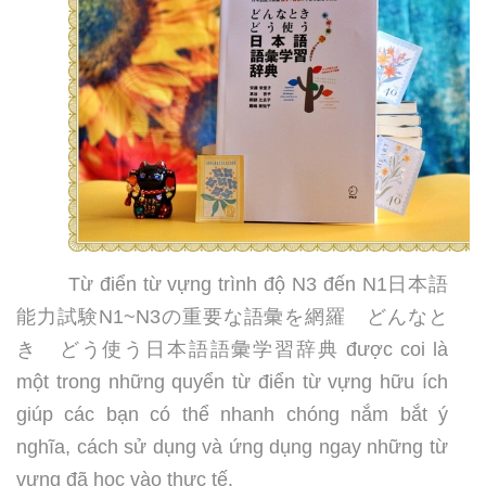
Từ điển từ vựng trình độ N3 đến N1
日本語
能力試験
N1~N3
の重要な語彙を網羅 どんなと
き どう使う日本語語彙学習辞典
được coi là
một trong những quyển từ điển từ vựng hữu ích
giúp các bạn có thể nhanh chóng nắm bắt ý
nghĩa, cách sử dụng và ứng dụng ngay những từ
vựng đã học vào thực tế.