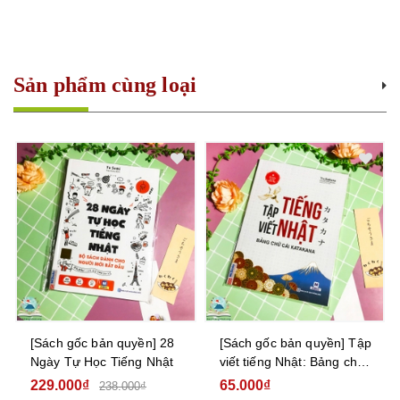
Sản phẩm cùng loại
[Sách gốc bản quyền] 28
[Sách gốc bản quyền] Tập
Ngày Tự Học Tiếng Nhật
viết tiếng Nhật: Bảng chữ
cái Katakana
229.000₫
65.000₫
238.000₫