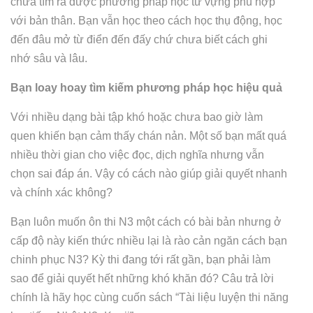
chưa tìm ra được phương pháp học từ vựng phù hợp
với bản thân. Bạn vẫn học theo cách học thụ động, học
đến đâu mở từ điển đến đấy chứ chưa biết cách ghi
nhớ sâu và lâu.
Bạn loay hoay tìm kiếm phương pháp học hiệu quả
Với nhiều dạng bài tập khó hoặc chưa bao giờ làm
quen khiến bạn cảm thấy chán nản. Một số bạn mất quá
nhiều thời gian cho việc đọc, dịch nghĩa nhưng vẫn
chọn sai đáp án. Vậy có cách nào giúp giải quyết nhanh
và chính xác không?
Bạn luôn muốn ôn thi N3 một cách có bài bản nhưng ở
cấp độ này kiến thức nhiều lại là rào cản ngăn cách bạn
chinh phục N3? Kỳ thi đang tới rất gần, bạn phải làm
sao để giải quyết hết những khó khăn đó? Câu trả lời
chính là hãy học cùng cuốn sách “Tài liệu luyện thi năng