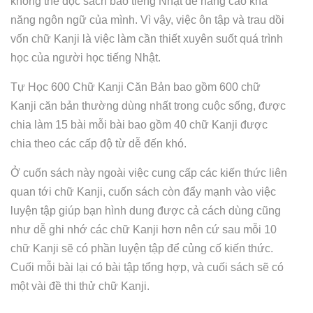
không thể đọc sách báo tiếng Nhật để nâng cao khả
năng ngôn ngữ của mình. Vì vậy, việc ôn tập và trau dồi
vốn chữ Kanji là việc làm cần thiết xuyên suốt quá trình
học của người học tiếng Nhật.
Tự Học 600 Chữ Kanji Căn Bản bao gồm 600 chữ
Kanji căn bản thường dùng nhất trong cuộc sống, được
chia làm 15 bài mỗi bài bao gồm 40 chữ Kanji được
chia theo các cấp độ từ dễ đến khó.
Ở cuốn sách này ngoài việc cung cấp các kiến thức liên
quan tới chữ Kanji, cuốn sách còn đẩy mạnh vào việc
luyện tập giúp bạn hình dung được cả cách dùng cũng
như dễ ghi nhớ các chữ Kanji hơn nên cứ sau mỗi 10
chữ Kanji sẽ có phần luyện tập để củng cố kiến thức.
Cuối mỗi bài lại có bài tập tổng hợp, và cuối sách sẽ có
một vài đề thi thử chữ Kanji.