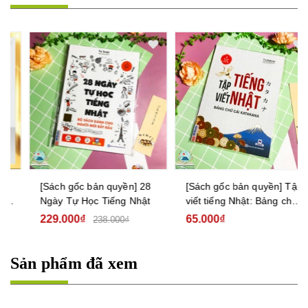
[Sách gốc bản quyền] 28
[Sách gốc bản quyền] Tập
Ngày Tự Học Tiếng Nhật
viết tiếng Nhật: Bảng chữ
cái Katakana
229.000₫
65.000₫
238.000₫
Sản phẩm đã xem