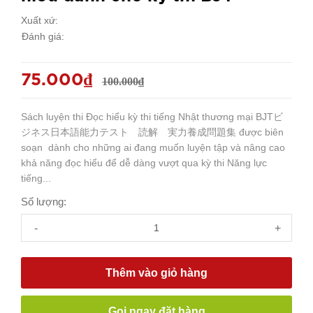
Xuất xứ:
Đánh giá:
75.000₫
100.000₫
Sách luyện thi Đọc hiểu kỳ thi tiếng Nhật thương mại BJTビ
ジネス日本語能力テスト 読解 実力養成問題集 được biên
soạn dành cho những ai đang muốn luyện tập và nâng cao
khả năng đọc hiểu để dễ dàng vượt qua kỳ thi Năng lực
tiếng...
Số lượng:
-
+
Thêm vào giỏ hàng
Gọi ngay đặt hàng