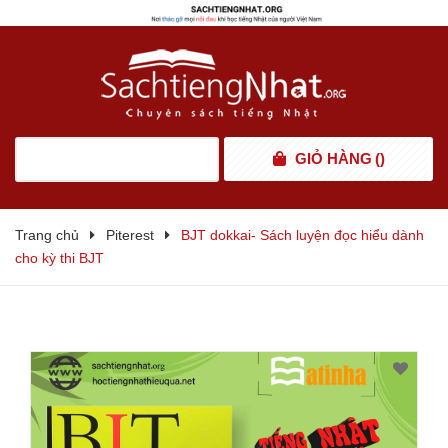
GIỎ HÀNG
(
)
Trang chủ
Piterest
BJT dokkai- Sách luyện đọc hiểu dành
cho kỳ thi BJT