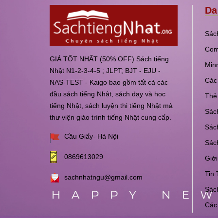
Da
Sách
Com
GIÁ TỐT NHẤT (50% OFF) Sách tiếng
Min
Nhật N1-2-3-4-5 ; JLPT; BJT - EJU -
Các 
NAS-TEST - Kaigo bao gồm tất cả các
đầu sách tiếng Nhật, sách dạy và học
Thẻ 
tiếng Nhật, sách luyện thi tiếng Nhật mà
Sách
thư viện giáo trình tiếng Nhật cung cấp.
Sách
Cầu Giấy- Hà Nội
Sác
0869613029
Giới
Tin 
sachnhatngu@gmail.com
Sách
Các