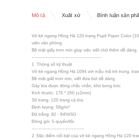
Mô tả
Xuất xứ
Bình luận sản ph
Vở kẻ ngang Hồng Hà 120 trang Pupil Paper Color (109
viên văn phòng.
Bề mặt giấy trơn mịn giúp việc viết chữ thêm dễ dàng
---------------------------------------------
1. Thông số kỹ thuật
Vở kẻ ngang Hồng Hà 1094 với mẫu mã trẻ trung, trang
Bề mặt giất trơn mịn, viết đưa bút dễ dàng.
Gáy bìa được đóng chắc chắn, khó bong tróc
Kích thước: 175 * 250 (±2mm)
Số trang: 120 trang cả bìa
Định lượng: 58g/m²
Độ trắng: 82 - 84%ISO
Đóng gói: 5 quyển/lốc
----------------------------------
2. Đặc điểm nổi bật của vở kẻ ngang Hồng Hà 120 tran