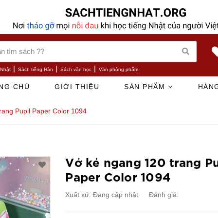
|
|
|
 Nhật
Sách tiếng Hàn
Sách văn học
Văn phòng phẩm
NG CHỦ
GIỚI THIỆU
SẢN PHẨM
HÀNG
rang Pupil Paper Color 1094
Vở kẻ ngang 120 trang Pu
Paper Color 1094
Xuất xứ:
Đang cập nhật
Đánh giá: