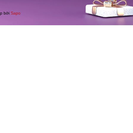
p bởi
Sapo