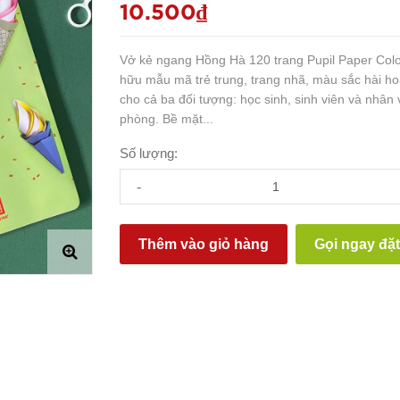
10.500₫
Vở kẻ ngang Hồng Hà 120 trang Pupil Paper Colo
hữu mẫu mã trẻ trung, trang nhã, màu sắc hài ho
cho cả ba đối tượng: học sinh, sinh viên và nhân 
phòng. Bề mặt...
Số lượng:
-
Thêm vào giỏ hàng
Gọi ngay đặ