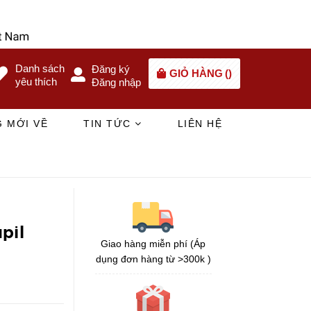
Danh sách
Đăng ký
GIỎ HÀNG
(
)
yêu thích
Đăng nhập
 MỚI VỀ
TIN TỨC
LIÊN HỆ
pil
Giao hàng miễn phí (Áp
dụng đơn hàng từ >300k )