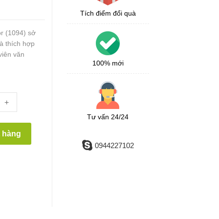
Tích điểm đổi quà
r (1094) sở
à thích hợp
viên văn
100% mới
+
Tư vấn 24/24
t hàng
0944227102