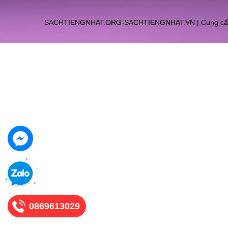
SACHTIENGNHAT.ORG-SACHTIENGNHAT.VN
|
Cung cấ
0869613029