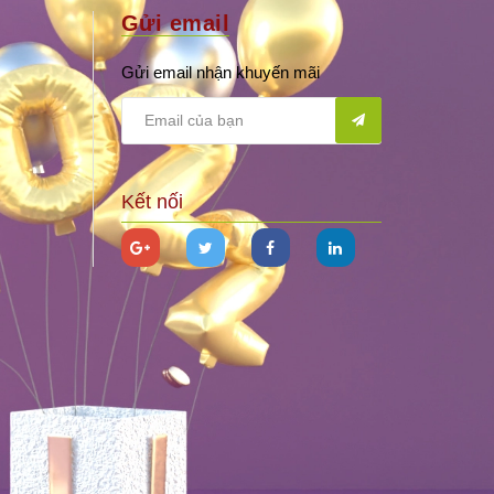
Gửi email
Gửi email nhận khuyến mãi
Kết nối