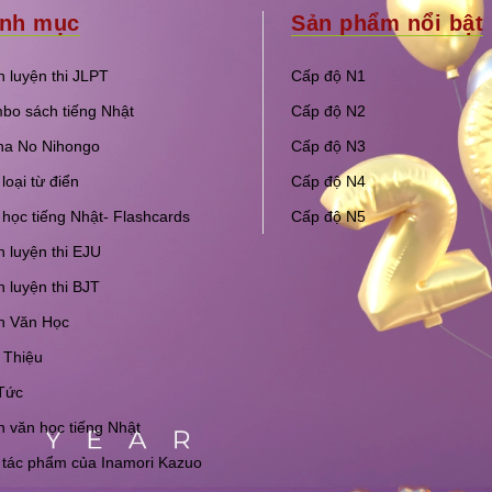
nh mục
Sản phẩm nổi bật
 luyện thi JLPT
Cấp độ N1
bo sách tiếng Nhật
Cấp độ N2
na No Nihongo
Cấp độ N3
loại từ điển
Cấp độ N4
học tiếng Nhật- Flashcards
Cấp độ N5
 luyện thi EJU
 luyện thi BJT
h Văn Học
 Thiệu
Tức
 văn học tiếng Nhật
 tác phẩm của Inamori Kazuo