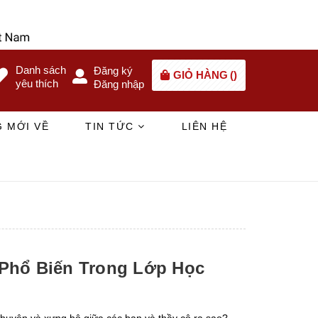
Danh sách
Đăng ký
GIỎ HÀNG
(
)
yêu thích
Đăng nhập
 MỚI VỀ
TIN TỨC
LIÊN HỆ
 Phổ Biến Trong Lớp Học
huyện và xưng hô giữa các bạn và thầy cô ra sao?