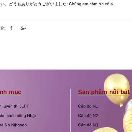
い、どうもありがとうございました: Chúng em cảm ơn cô ạ.
iết:
nh mục
Sản phẩm nổi bật
 luyện thi JLPT
Cấp độ N1
bo sách tiếng Nhật
Cấp độ N2
na No Nihongo
Cấp độ N3