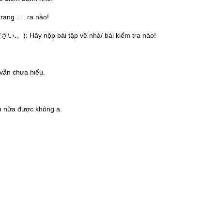
…..ra nào!
bài tập về nhà/ bài kiểm tra nào!
n chưa hiểu.
 được không ạ.