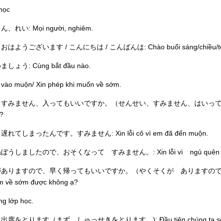
học
、れい: Mọi người, nghiêm.
はようございます / こんにちは / こんばんは: Chào buổi sáng/chiều/tối th
しょう: Cùng bắt đầu nào.
i vào muộn/ Xin phép khi muốn về sớm.
すみません、入ってもいいですか。（せんせい、すみません、はいってもいいですか): Th
?
れてしまったんです。すみません: Xin lỗi cô vì em đã đến muộn.
うしましたので、おそくなって すみません。: Xin lỗi vì ngủ quên nên
ありますので、早く帰ってもいいですか。（やくそくが ありますので、はやく 
m về sớm được không ạ?
ng lớp học.
席をとります（まず、しゅっせきをとります。): Đầu tiên chúng ta sẽ đi