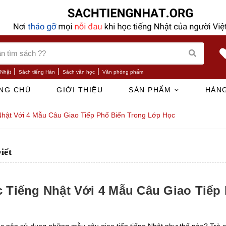
|
|
|
 Nhật
Sách tiếng Hàn
Sách văn học
Văn phòng phẩm
NG CHỦ
GIỚI THIỆU
SẢN PHẨM
HÀNG
Nhật Với 4 Mẫu Câu Giao Tiếp Phổ Biến Trong Lớp Học
viết
 Tiếng Nhật Với 4 Mẫu Câu Giao Tiếp
c nên sử dụng những mẫu câu giao tiếp tiếng Nhật như thế nào? Trò c