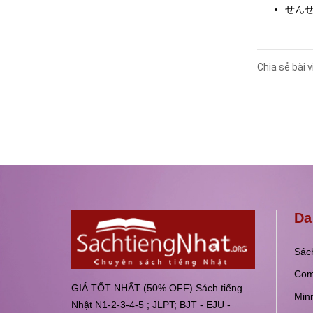
せんせ
Chia sẻ bài v
Da
Sách
Com
GIÁ TỐT NHẤT (50% OFF) Sách tiếng
Min
Nhật N1-2-3-4-5 ; JLPT; BJT - EJU -