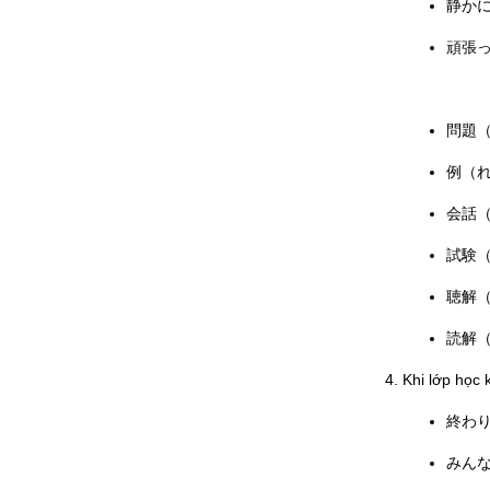
静かに
頑張っ
問題（も
例（れい
会話（か
試験（し
聴解（
読解（ど
Khi lớp học 
終わりま
みんなさ