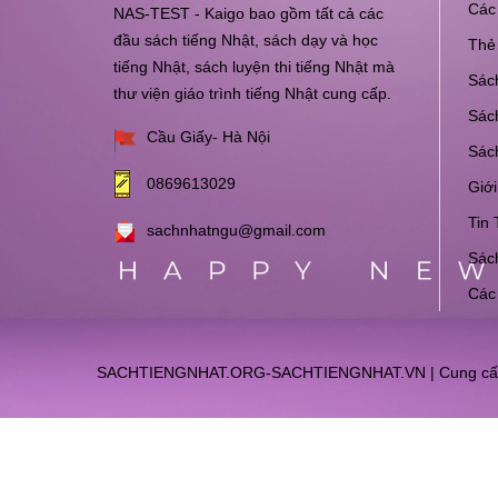
Các 
NAS-TEST - Kaigo bao gồm tất cả các
đầu sách tiếng Nhật, sách dạy và học
Thẻ 
tiếng Nhật, sách luyện thi tiếng Nhật mà
Sách
thư viện giáo trình tiếng Nhật cung cấp.
Sách
Cầu Giấy- Hà Nội
Sác
0869613029
Giới
Tin 
sachnhatngu@gmail.com
Sách
Các
SACHTIENGNHAT.ORG-SACHTIENGNHAT.VN
|
Cung cấ