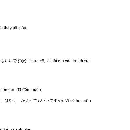
ầy cô giáo.
ưa cô, xin lỗi em vào lớp được
 em đã đến muộn.
かえってもいいですか): Vì có hẹn nên
ểm danh nhé!