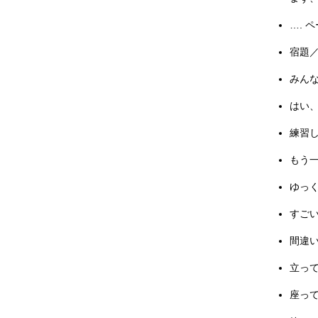
…. 
宿題／テ
みんなさ
はい、わ
練習しま
もう一度
ゆっくり
すごいで
間違いま
立ってく
座ってく