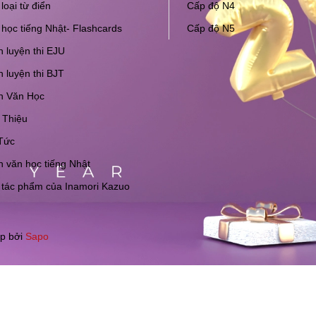
loại từ điển
Cấp độ N4
học tiếng Nhật- Flashcards
Cấp độ N5
 luyện thi EJU
 luyện thi BJT
h Văn Học
 Thiệu
Tức
 văn học tiếng Nhật
 tác phẩm của Inamori Kazuo
p bởi
Sapo