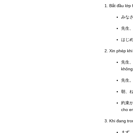
Bắt đầu lớp 
みなさん
先生、お
はじめま
Xin phép kh
先生、
không
先生。遅
朝、ねぼ
約束が
cho e
Khi đang tro
まず、出