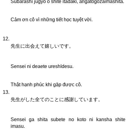
Subarashī jugyō o shite itadaki, arigatōgozaimashita.
Cảm ơn cô vì những tiết học tuyệt vời.
先生に出会えて嬉しいです。
Sensei ni deaete ureshīdesu.
Thật hạnh phúc khi gặp được cô.
先生がした全てのことに感謝しています。
Sensei ga shita subete no koto ni kansha shite 
imasu.