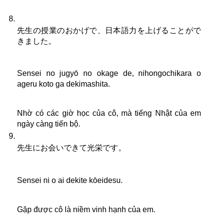
先生の授業のおかげで、日本語力を上げることがで
きました。
Sensei no jugyō no okage de, nihongochikara o 
ageru koto ga dekimashita.
Nhờ có các giờ học của cô, mà tiếng Nhật của em 
ngày càng tiến bộ.
先生にお会いできて光栄です。
Sensei ni o ai dekite kōeidesu.
Gặp được cô là niềm vinh hạnh của em.