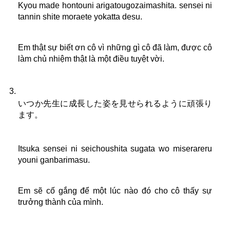
Kyou made hontouni arigatougozaimashita. sensei ni 
tannin shite moraete yokatta desu.
Em thật sự biết ơn cô vì những gì cô đã làm, được cô 
làm chủ nhiệm thật là một điều tuyệt vời.
いつか先生に成長した姿を見せられるように頑張り
ます。
Itsuka sensei ni seichoushita sugata wo miserareru 
youni ganbarimasu.
Em sẽ cố gắng để một lúc nào đó cho cô thấy sự 
trưởng thành của mình.