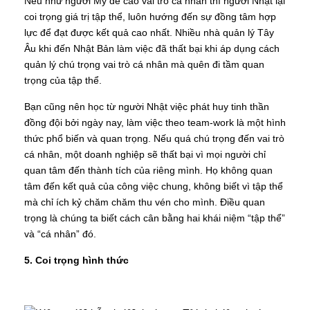
Nếu như người Mỹ đề cao vai trò cá nhân thì người Nhật lại
coi trọng giá trị tập thể, luôn hướng đến sự đồng tâm hợp
lực để đạt được kết quả cao nhất. Nhiều nhà quản lý Tây
Âu khi đến Nhật Bản làm việc đã thất bại khi áp dụng cách
quản lý chú trọng vai trò cá nhân mà quên đi tầm quan
trọng của tập thể.
Bạn cũng nên học từ người Nhật việc phát huy tinh thần
đồng đội bởi ngày nay, làm việc theo team-work là một hình
thức phổ biến và quan trọng. Nếu quá chú trọng đến vai trò
cá nhân, một doanh nghiệp sẽ thất bại vì mọi người chỉ
quan tâm đến thành tích của riêng mình. Họ không quan
tâm đến kết quả của công việc chung, không biết vì tập thể
mà chỉ ích kỷ chăm chăm thu vén cho mình. Điều quan
trọng là chúng ta biết cách cân bằng hai khái niệm “tập thể”
và “cá nhân” đó.
5. Coi trọng hình thức