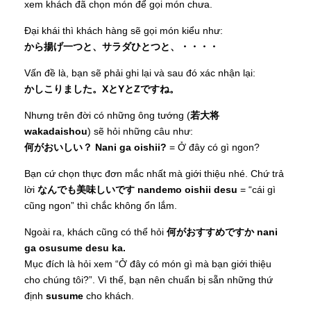
xem khách đã chọn món để gọi món chưa.
Đại khái thì khách hàng sẽ gọi món kiểu như:
から揚げ一つと、サラダひとつと、・・・・
Vấn đề là, bạn sẽ phải ghi lại và sau đó xác nhận lại:
かしこりました。XとYとZですね。
Nhưng trên đời có những ông tướng (
若大将
wakadaishou
) sẽ hỏi những câu như:
何がおいしい？ Nani ga oishii?
= Ở đây có gì ngon?
Bạn cứ chọn thực đơn mắc nhất mà giới thiệu nhé. Chứ trả
lời
なんでも美味しいです nandemo oishii desu
= “cái gì
cũng ngon” thì chắc không ổn lắm.
Ngoài ra, khách cũng có thể hỏi
何がおすすめですか nani
ga osusume desu ka.
Mục đích là hỏi xem “Ở đây có món gì mà bạn giới thiệu
cho chúng tôi?”. Vì thế, bạn nên chuẩn bị sẵn những thứ
định
susume
cho khách.