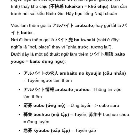
tính) thấy khó chịu (
不快感 fukaikan = khó chịu
). Bạn cần
tránh nói sai kiểu Baito-Go. Hãy học tiếng Nhật chuẩn.
Việc làm thêm gọi là
アルバイト arubaito
, hay gọi tắt là
バ
イト baito
.
Nơi đi làm thêm gọi là
バイト先 baito-saki
(saki ở đây
nghĩa là “nơi, place” thay vì “phía trước, tương lai”).
Dưới đây là một số thuật ngữ làm thêm (
バイト用語 baito
yougo = baito dụng ngữ
):
アルバイトの求人 arubaito no kyuujin (cầu nhân)
= Tuyển người làm thêm
アルバイト情報 arubaito jouhou
: Thông tin việc
làm thêm
応募 oubo (ứng mộ)
= Ứng tuyển => oubo suru
募集 boshuu (mộ tập)
= Tuyển, 募集中 boshuu-chuu
= đang tuyển
急募 kyuubo (cấp tập)
= Tuyển gấp