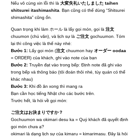
Nếu vô cùng xin lỗi thì là
大変失礼いたしました taihen
shitsurei itashimashita
. Bạn cũng có thể dùng “Shitsurei
shimashita” cũng ổn.
Quan trọng khi làm ホール là lấy gọi món, gọi là
注文
chuumon (chú văn), và lịch sự là
ご注文
gochuumon. Tóm
lại thì công việc là thế này nhé:
Bước 1:
Lấy gọi món (
注文
chuumon hay
オーダー oodaa
= ORDER) của khách, ghi vào note của bạn
Bước 2:
Truyền đạt vào trong bếp: Định note đã ghi vào
trong bếp và thông báo (tôi đoán thôi nhé, tùy quán có thể
khác nhau)
Bước 3:
Khi đồ ăn xong thì mang ra
Bạn cần học tiếng Nhật cho các bước trên.
Trước hết, là hỏi về gọi món:
ご注文はお決まりですか？
Gochuumon wa okimari desu ka = Quý khách đã quyết định
gọi món chưa ạ?
okimari là dạng lịch sự của kimaru = kimarimasu. Đây là hỏi