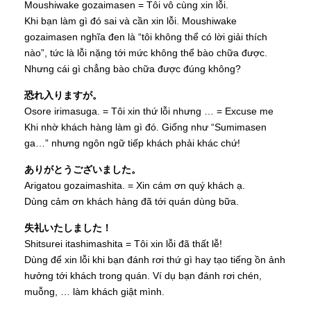
Moushiwake gozaimasen = Tôi vô cùng xin lỗi.
Khi bạn làm gì đó sai và cần xin lỗi. Moushiwake
gozaimasen nghĩa đen là “tôi không thể có lời giải thích
nào”, tức là lỗi nặng tới mức không thể bào chữa được.
Nhưng cái gì chẳng bào chữa được đúng không?
恐れ入りますが。
Osore irimasuga. = Tôi xin thứ lỗi nhưng … = Excuse me
Khi nhờ khách hàng làm gì đó. Giống như “Sumimasen
ga…” nhưng ngôn ngữ tiếp khách phải khác chứ!
ありがとうございました。
Arigatou gozaimashita. = Xin cám ơn quý khách ạ.
Dùng cảm ơn khách hàng đã tới quán dùng bữa.
失礼いたしました！
Shitsurei itashimashita = Tôi xin lỗi đã thất lễ!
Dùng để xin lỗi khi bạn đánh rơi thứ gì hay tạo tiếng ồn ảnh
hưởng tới khách trong quán. Ví dụ bạn đánh rơi chén,
muỗng, … làm khách giật mình.