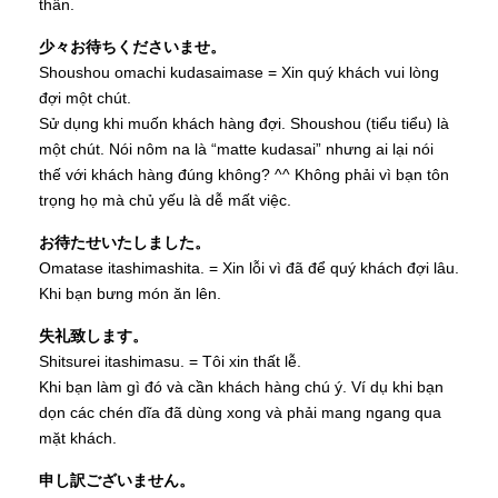
thân.
少々お待ちくださいませ。
Shoushou omachi kudasaimase = Xin quý khách vui lòng
đợi một chút.
Sử dụng khi muốn khách hàng đợi. Shoushou (tiểu tiểu) là
một chút. Nói nôm na là “matte kudasai” nhưng ai lại nói
thế với khách hàng đúng không? ^^ Không phải vì bạn tôn
trọng họ mà chủ yếu là dễ mất việc.
お待たせいたしました。
Omatase itashimashita. = Xin lỗi vì đã để quý khách đợi lâu.
Khi bạn bưng món ăn lên.
失礼致します。
Shitsurei itashimasu. = Tôi xin thất lễ.
Khi bạn làm gì đó và cần khách hàng chú ý. Ví dụ khi bạn
dọn các chén dĩa đã dùng xong và phải mang ngang qua
mặt khách.
申し訳ございません。