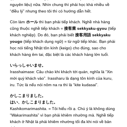
nguyên liệu) nữa. Nhìn chung thì phải học khá nhiều về
“điều lý” nhưng theo tôi thì có hướng dẫn hết.
Còn làm
ホール
thì bạn phải tiếp khách. Nghề nhà hàng
cũng thuộc nghề tiếp khách =
接客業 sekkyaku-gyou
(tiếp
khách nghiệp). Do đó, bạn phải biết
接客用語 sekkyaku
yougo
(tiếp khách dụng ngữ) = từ ngữ tiếp khác. Bạn phải
học nói tiếng Nhật tôn kính (keigo) cho đúng, sao cho
khách hàng êm tai, đặc biệt là các khách hàng lớn tuổi.
いらっしゃいませ。
Irasshaimase: Câu chào khi khách tới quán, nghĩa là “Xin
mời quý khách vào”. Irassharu là dạng tôn kính của kuru,
iru. Tức là nếu nói nôm na ra thì là “kite kudasai”.
かしこまりました。
はい、かしこまりました。
Kashikomarimashita. = Tôi hiểu rồi ạ. Chú ý là không dùng
“Wakarimashita” vì bạn phải khiêm nhường mà. Nghề tiếp
khách ở Nhật là phải khiêm nhường tối đa khi nói về bản