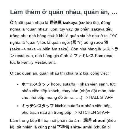
Làm thêm ở quán nhậu, quán ăn, …
Ở Nhật quán nhậu là
居酒屋 izakaya
(cư tửu ốc), đúng
nghĩa là “quán nhậu” luôn, tuy vậy, đa phần izakaya đều
trông như nhà hàng chứ ít khi là quán vỉa hè như ở ta. “Ya”
nghĩa là “quán”, tức là quán ngồi (
居
“i”) uống rượu
酒
(sake => saka => biến âm zaka). Còn nhà hàng là
レストラ
ン
resutoran, nhà hàng gia đình là
ファミレス
Famiresu,
tức là Family Restaurant.
Ở các quán ăn, quán nhậu thì chia ra 2 loại công việc:
ホールスタッフ
hooru sutaffu = nhân viên sảnh, tức
nhân viên tiếp khách, chạy bàn (nhận đặt món, báo
cho nhà bếp, mang đồ ăn ra, ….) => HALL STAFF
キッチンスタッフ
kitchin sutaffu = nhân viên bếp,
phụ trách nấu ăn trong bếp => KITCHEN STAFF
Làm trong bếp thì bạn sẽ phải nấu ăn =
調理 chouri
(điều
lý), tất nhiên là cũng phải
下準備 shita-jumbi
(chuẩn bị