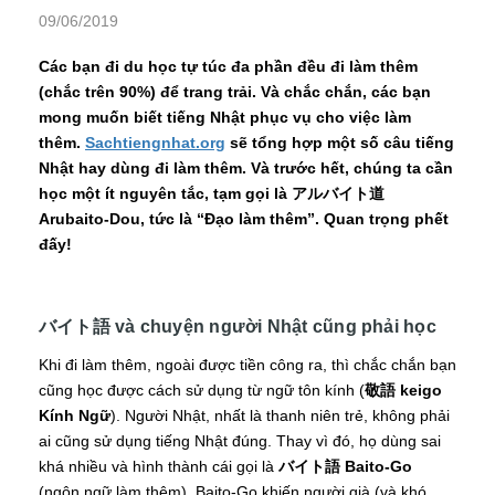
09/06/2019
Các bạn đi du học tự túc đa phần đều đi làm thêm
(chắc trên 90%) để trang trải. Và chắc chắn, các bạn
mong muốn biết tiếng Nhật phục vụ cho việc làm
thêm.
Sachtiengnhat.org
sẽ tổng hợp một số câu tiếng
Nhật hay dùng đi làm thêm. Và trước hết, chúng ta cần
học một ít nguyên tắc, tạm gọi là アルバイト道
Arubaito-Dou, tức là “Đạo làm thêm”. Quan trọng phết
đấy!
バイト語
và chuyện người Nhật cũng phải học
Khi đi làm thêm, ngoài được tiền công ra, thì chắc chắn bạn
cũng học được cách sử dụng từ ngữ tôn kính (
敬語 keigo
Kính Ngữ
). Người Nhật, nhất là thanh niên trẻ, không phải
ai cũng sử dụng tiếng Nhật đúng. Thay vì đó, họ dùng sai
khá nhiều và hình thành cái gọi là
バイト語 Baito-Go
(ngôn ngữ làm thêm). Baito-Go khiến người già (và khó