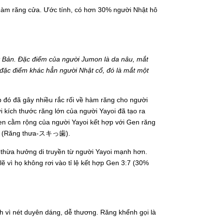
hàm răng cửa. Ước tính, có hơn 30% người Nhật hô
t Bản. Đặc điểm của người Jumon là da nâu, mắt
 đặc điểm khác hẳn người Nhật cổ, đó là mắt một
p đó đã gây nhiều rắc rối về hàm răng cho người
 kích thước răng lớn của người Yayoi đã tạo ra
cằm rộng của người Yayoi kết hợp với Gen răng
hớt (Răng thưa-スキっ歯).
 thừa hưởng di truyền từ người Yayoi mạnh hơn.
ẽ vì họ không rơi vào tỉ lệ kết hợp Gen 3:7 (30%
ch vì nét duyên dáng, dễ thương. Răng khểnh gọi là