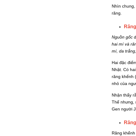
Nhìn chung,
răng.
Răng
Nguồn gốc đặ
hai mí và ră
mí, da trắng
Hai đặc điểm
Nhật. Có hai
răng khểnh 
nhỏ của ngư
Nhận thấy rằ
Thế nhưng, n
Gen người J
Răng
Răng khểnh t