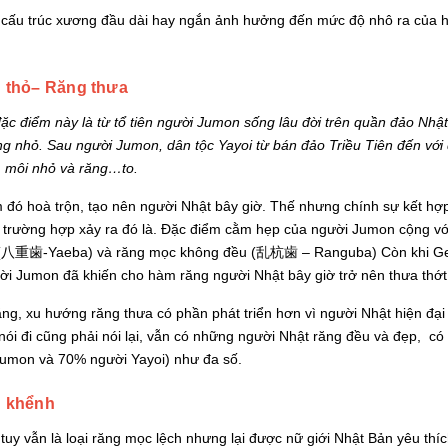
 cấu trúc xương đầu dài hay ngắn ảnh hưởng đến mức độ nhô ra của 
 thỏ– Răng thưa
c điểm này là từ tổ tiên người Jumon sống lâu đời trên quần đảo Nhậ
ng nhỏ. Sau người Jumon, dân tộc Yayoi từ bán đảo Triều Tiên đến với
, môi nhỏ và răng…to.
 đó hoà trộn, tạo nên người Nhật bây giờ. Thế nhưng chính sự kết hợ
 trường hợp xảy ra đó là. Đặc điểm cằm hẹp của người Jumon cộng với
(八重歯-Yaeba) và răng mọc không đều (乱杭歯 – Ranguba) Còn khi Gen 
ời Jumon đã khiến cho hàm răng người Nhật bây giờ trở nên thưa t
ng, xu hướng răng thưa có phần phát triển hơn vì người Nhật hiện đại
ói đi cũng phải nói lại, vẫn có những người Nhật răng đều và đẹp, có l
umon và 70% người Yayoi) như đa số.
 khểnh
uy vẫn là loại răng mọc lệch nhưng lại được nữ giới Nhật Bản yêu thí