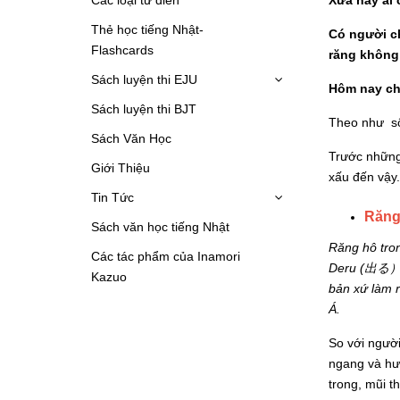
Thẻ học tiếng Nhật-
Có người c
Flashcards
răng không
Sách luyện thi EJU
Hôm nay chú
Sách luyện thi BJT
Theo như số 
Sách Văn Học
Trước những 
Giới Thiệu
xấu đến vậy.
Tin Tức
Răng
Sách văn học tiếng Nhật
Răng hô tro
Các tác phẩm của Inamori
Deru (
出る
Kazuo
bản xứ làm r
Á.
So với người
ngang và hư
trong, mũi t