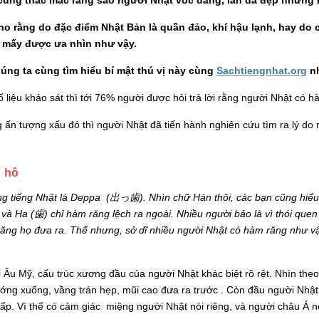
ho rằng do đặc điểm Nhật Bản là quần đảo, khí hậu lạnh, hay do
 mấy được ưa nhìn như vậy.
ng ta cùng tìm hiểu bí mật thú vị này cùng
Sachtiengnhat.org
n
liệu khảo sát thì tới 76% người được hỏi trả lời rằng người Nhật có h
ấn tượng xấu đó thì người Nhật đã tiến hành nghiên cứu tìm ra lý do m
 hô
ng tiếng Nhật là Deppa (出っ
歯
). Nhìn chữ Hán thôi, các bạn cũng hi
）
và Ha (
歯) chỉ hàm răng lệch ra ngoài. Nhiều người bảo là vì thói que
ăng họ đưa ra. Thế nhưng, sở dĩ nhiều người Nhật có hàm răng như vậ
 Âu Mỹ, cấu trúc xương đầu của người Nhật khác biệt rõ rệt. Nhìn th
ớng xuống, vầng trán hẹp, mũi cao đưa ra trước . Còn đầu người Nhật
hấp. Vì thế có cảm giác miệng người Nhật nói riêng, và người châu Á n