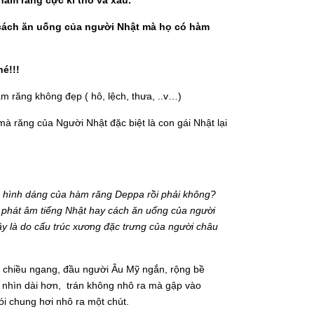
 cách ăn uống của người Nhật mà họ có hàm
hé!!!
àm răng không đẹp ( hô, lệch, thưa, ..v…)
à răng của Người Nhật đặc biệt là con gái Nhật lại
ểu hình dáng của hàm răng Deppa rồi phải không?
n phát âm tiếng Nhật hay cách ăn uống của người
y là do cấu trúc xương đặc trưng của người châu
eo chiều ngang, đầu người Âu Mỹ ngắn, rộng bề
 nhìn dài hơn, trán không nhô ra mà gập vào
ói chung hơi nhô ra một chút.