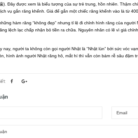
. Đây được xem là biểu tượng của sự trẻ trung, hồn nhiên. Thậm chí
ịch vụ gắn răng khểnh. Giá để gắn một chiếc răng khểnh vào là từ 40
hững hàm răng “không đẹp” nhưng tỉ lệ đi chỉnh hình răng của người 
ng lệch lạc chấp nhận bỏ tiền ra chữa. Nguyên nhân có lẽ vì giá chỉ
y nay, người ta không còn gọi người Nhật là “Nhật lùn” bởi sức vóc vạm
ên, hình ảnh người Nhật răng hô, mắt hí thì vẫn còn bám rễ sâu đậm tr
iết:
luận