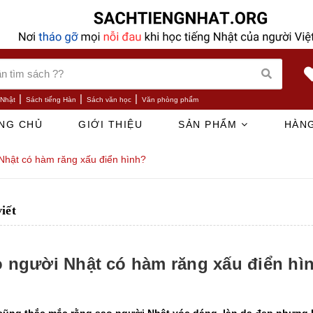
|
|
|
 Nhật
Sách tiếng Hàn
Sách văn học
Văn phòng phẩm
NG CHỦ
GIỚI THIỆU
SẢN PHẨM
HÀNG
Nhật có hàm răng xấu điển hình?
viết
o người Nhật có hàm răng xấu điển hì
cũng thắc mắc rằng sao người Nhật vóc dáng, làn da đẹp nhưng h