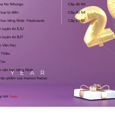
na No Nihongo
Cấp độ N3
loại từ điển
Cấp độ N4
học tiếng Nhật- Flashcards
Cấp độ N5
 luyện thi EJU
 luyện thi BJT
h Văn Học
 Thiệu
Tức
 văn học tiếng Nhật
 tác phẩm của Inamori Kazuo
p bởi
Sapo