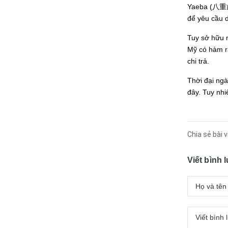
Yaeba (八重歯)
để yêu cầu d
Tuy sở hữu n
Mỹ có hàm ră
chi trả.
Thời đại ngà
đây. Tuy nhi
Chia sẻ bài v
Viết bình 