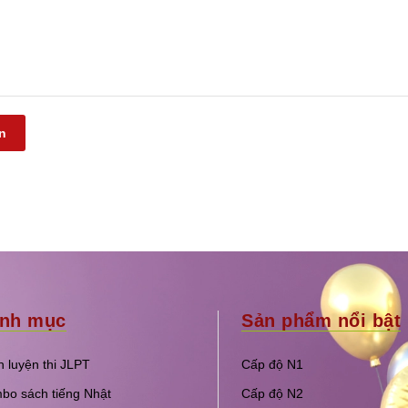
n
nh mục
Sản phẩm nổi bật
 luyện thi JLPT
Cấp độ N1
bo sách tiếng Nhật
Cấp độ N2