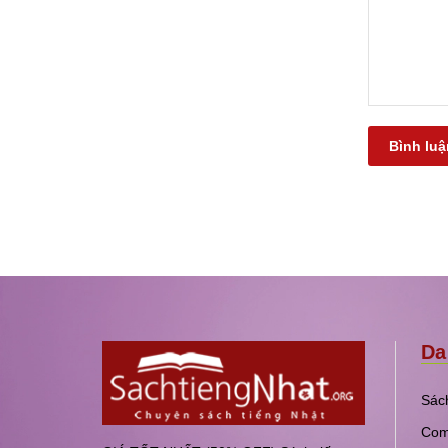
Bình luậ
Da
Sách
Com