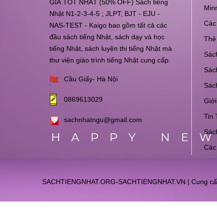
GIÁ TỐT NHẤT (50% OFF) Sách tiếng
Min
Nhật N1-2-3-4-5 ; JLPT; BJT - EJU -
Các 
NAS-TEST - Kaigo bao gồm tất cả các
đầu sách tiếng Nhật, sách dạy và học
Thẻ 
tiếng Nhật, sách luyện thi tiếng Nhật mà
Sách
thư viện giáo trình tiếng Nhật cung cấp.
Sách
Cầu Giấy- Hà Nội
Sác
0869613029
Giới
Tin 
sachnhatngu@gmail.com
Sách
Các
SACHTIENGNHAT.ORG-SACHTIENGNHAT.VN
|
Cung cấ