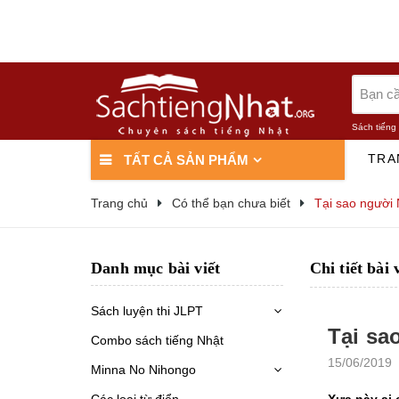
Sách tiếng
TRA
TẤT CẢ SẢN PHẨM
Trang chủ
Có thể bạn chưa biết
Tại sao người 
Danh mục bài viết
Chi tiết bài 
Sách luyện thi JLPT
Tại sa
Combo sách tiếng Nhật
15/06/2019
Minna No Nihongo
Các loại từ điển
Xưa này ai 