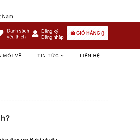
Danh sách
Đăng ký
GIỎ HÀNG
(
)
yêu thích
Đăng nhập
 MỚI VỀ
TIN TỨC
LIÊN HỆ
nh?
àm răng cực kì thô và xấu.