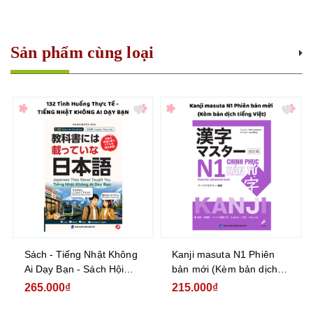
Sản phẩm cùng loại
Sách - Tiếng Nhật Không
Kanji masuta N1 Phiên
Ai Dạy Bạn - Sách Hội
bản mới (Kèm bản dịch
Thoại Tam Ngữ Nhật Anh
tiếng Việt)
265.000₫
215.000₫
Việt 132 Tình Huống Giao
Tiếp