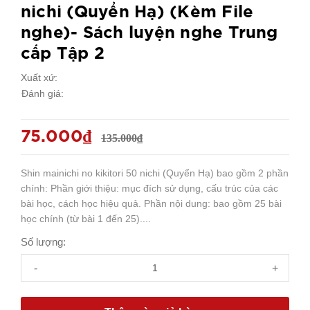
nichi (Quyển Hạ) (Kèm File
nghe)- Sách luyện nghe Trung
cấp Tập 2
Xuất xứ:
Đánh giá:
75.000₫
135.000₫
Shin mainichi no kikitori 50 nichi (Quyển Hạ) bao gồm 2 phần
chính: Phần giới thiệu: mục đích sử dụng, cấu trúc của các
bài học, cách học hiệu quả. Phần nội dung: bao gồm 25 bài
học chính (từ bài 1 đến 25)....
Số lượng:
-
+