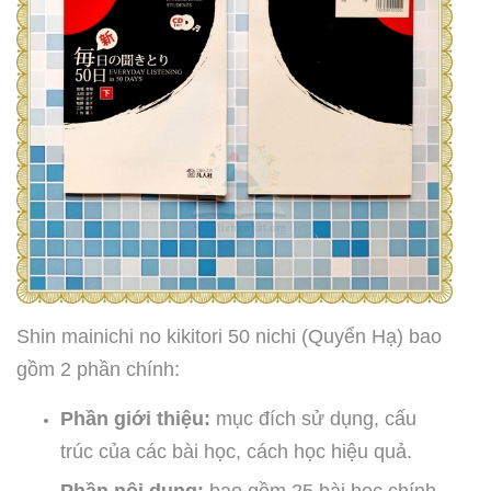
Shin mainichi no kikitori 50 nichi (Quyển Hạ) bao
gồm 2 phần chính:
Phần giới thiệu:
mục đích sử dụng, cấu
trúc của các bài học, cách học hiệu quả.
Phần nội dung:
bao gồm 25 bài học chính