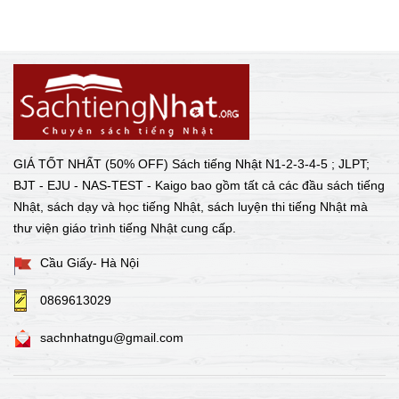
GIÁ TỐT NHẤT (50% OFF) Sách tiếng Nhật N1-2-3-4-5 ; JLPT;
BJT - EJU - NAS-TEST - Kaigo bao gồm tất cả các đầu sách tiếng
Nhật, sách dạy và học tiếng Nhật, sách luyện thi tiếng Nhật mà
thư viện giáo trình tiếng Nhật cung cấp.
Cầu Giấy- Hà Nội
0869613029
sachnhatngu@gmail.com