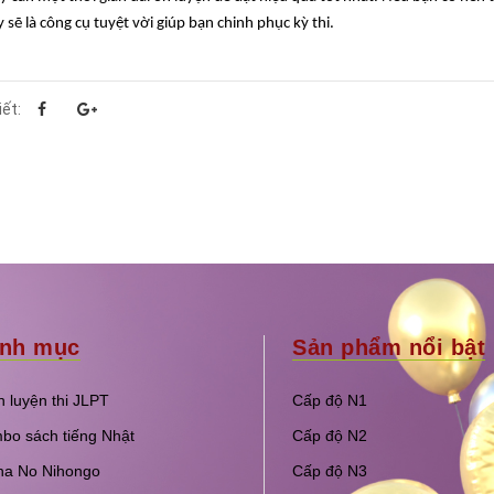
 sẽ là công cụ tuyệt vời giúp bạn chinh phục kỳ thi.
iết:
nh mục
Sản phẩm nổi bật
 luyện thi JLPT
Cấp độ N1
bo sách tiếng Nhật
Cấp độ N2
na No Nihongo
Cấp độ N3