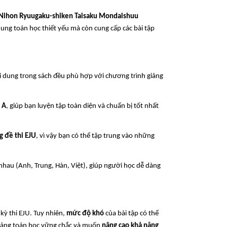
Nihon Ryuugaku-shiken Taisaku Mondaishuu
dung toán học thiết yếu mà còn cung cấp các bài tập
i dung trong sách đều phù hợp với chương trình giảng
 A
, giúp bạn luyện tập toàn diện và chuẩn bị tốt nhất
g đề thi EJU
, vì vậy bạn có thể tập trung vào những
hau (Anh, Trung, Hàn, Việt), giúp người học dễ dàng
kỳ thi EJU. Tuy nhiên,
mức độ khó
của bài tập có thể
n tảng toán học vững chắc và muốn
nâng cao khả năng