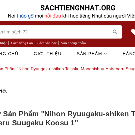
|
|
|
 Nhật
Sách tiếng Hàn
Sách văn học
Văn phòng phẩm
NG CHỦ
GIỚI THIỆU
SẢN PHẨM
HÀNG
ản Phẩm "Nihon Ryuugaku-shiken Taisaku Mondaishuu Haireberu Suu
viết
 Sản Phẩm "Nihon Ryuugaku-shiken 
eru Suugaku Koosu 1"