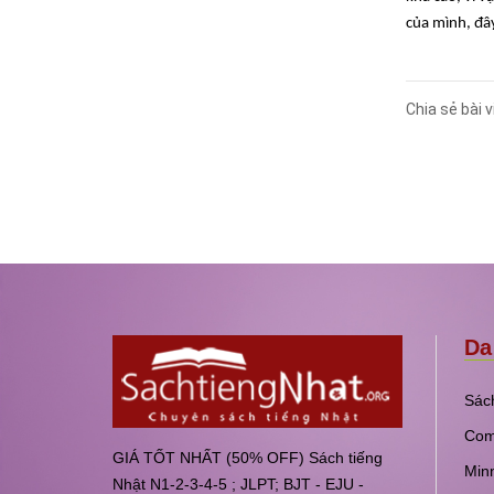
của mình, đây
Chia sẻ bài v
Da
Sách
Com
GIÁ TỐT NHẤT (50% OFF) Sách tiếng
Min
Nhật N1-2-3-4-5 ; JLPT; BJT - EJU -