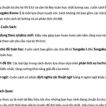
chuẩn bị cho kỳ thi EJU và cần tài liệu toán học chất lượng cao, cuốn sách
uugaku Koosu 1
là một lựa chọn tuyệt vời. Sách không chỉ bao gồm các nội 
n một cách kỹ lưỡng và có phân tích chi tiết.
 Cuốn Sách:
 dung theo sylabus mới
: Điều này giúp bạn hoàn toàn yên tâm rằng mọi nộ
và theo sát yêu cầu của kỳ thi EJU.
 chủ đề toán học
: Cuốn sách bao gồm các chủ đề từ
Suugaku I
đến
Suugaku
toán học.
ới đề thi
: Các bài tập trong sách được lựa chọn dựa trên
phân tích xu hướn
biến nhất, tăng cường khả năng giải đề của mình.
ôn ngữ
: Cuốn sách có phần
dịch nghĩa các thuật ngữ
bằng 4 ngôn ngữ khác n
ách Quan:
 thực sự là một tài liệu hữu ích cho những bạn học sinh đang chuẩn bị cho 
ậy cần một thời gian dài ôn luyện để đạt hiệu quả tốt nhất. Nếu bạn có nề