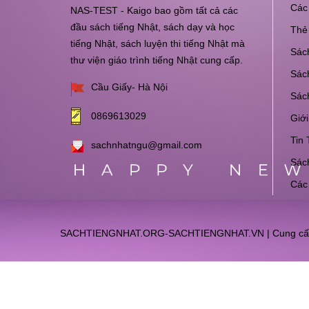
Các 
NAS-TEST - Kaigo bao gồm tất cả các
đầu sách tiếng Nhật, sách dạy và học
Thẻ 
tiếng Nhật, sách luyện thi tiếng Nhật mà
Sách
thư viện giáo trình tiếng Nhật cung cấp.
Sách
Cầu Giấy- Hà Nội
Sác
0869613029
Giới
Tin 
sachnhatngu@gmail.com
Sách
Các
SACHTIENGNHAT.ORG-SACHTIENGNHAT.VN
|
Cung cấ