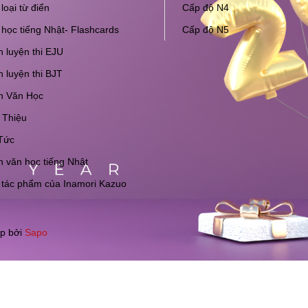
loại từ điển
Cấp độ N4
học tiếng Nhật- Flashcards
Cấp độ N5
 luyện thi EJU
 luyện thi BJT
h Văn Học
 Thiệu
Tức
 văn học tiếng Nhật
 tác phẩm của Inamori Kazuo
p bởi
Sapo