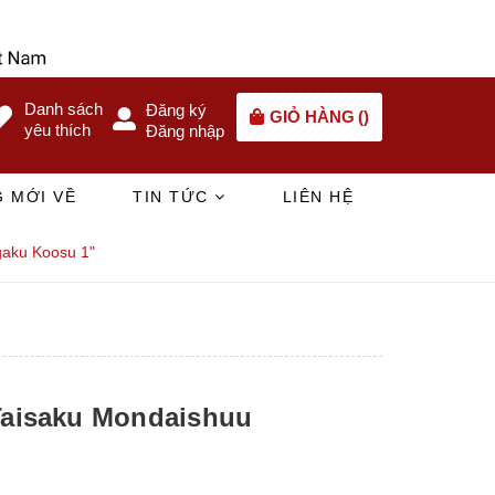
Danh sách
Đăng ký
GIỎ HÀNG
(
)
yêu thích
Đăng nhập
 MỚI VỀ
TIN TỨC
LIÊN HỆ
gaku Koosu 1"
Taisaku Mondaishuu