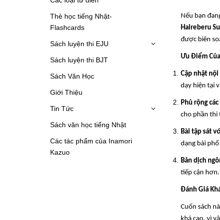
Thẻ học tiếng Nhật-
Nếu bạn đang 
Flashcards
Haireberu S
được biên soạ
Sách luyện thi EJU
Ưu Điểm Của
Sách luyện thi BJT
Cập nhật nội
Sách Văn Học
dạy hiện tại 
Giới Thiệu
Phủ rộng các
Tin Tức
cho phần thi 
Sách văn học tiếng Nhật
Bài tập sát v
Các tác phẩm của Inamori
dạng bài phổ 
Kazuo
Bản dịch ng
tiếp cận hơn.
Đánh Giá Kh
Cuốn sách này
khá cao, vì v