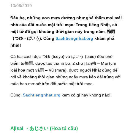
10/06/2019
Đầu hạ, những cơn mưa dường như ghé thăm mọi mái
nhà của đất nước mặt trời mọc. Trong tiếng Nhật, có
một từ để gọi khoảng thời gian này trong năm, 梅雨
（つゆ・ばいう). Cùng
Sachtiengnhat.org
khám phá
nha!!
Cả hai cách đọc つゆ (tsuyu) và ばいう (baiu) đều phổ
biến, từ梅雨, được tạo thành bởi 2 chữ Hán梅 – Mai (chỉ
loài hoa mơ) và雨 – Vũ (mưa), được người Nhật dùng để
nói về khoảng thời gian những ngày mưa kéo dài trùng với
mùa hoa mơ nở trên đất nước mặt trời mọc.
Cùng
Sachtiengnhat.org
xem có gì hay không nào!
Ajisai ・あじさい (Hoa tú cầu)