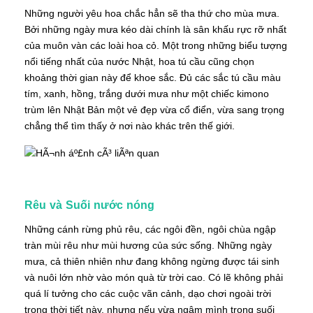
Những người yêu hoa chắc hẳn sẽ tha thứ cho mùa mưa.
Bởi những ngày mưa kéo dài chính là sân khấu rực rỡ nhất
của muôn vàn các loài hoa cỏ. Một trong những biểu tượng
nổi tiếng nhất của nước Nhật, hoa tú cầu cũng chọn
khoảng thời gian này để khoe sắc. Đủ các sắc tú cầu màu
tím, xanh, hồng, trắng dưới mưa như một chiếc kimono
trùm lên Nhật Bản một vẻ đẹp vừa cổ điển, vừa sang trọng
chẳng thể tìm thấy ở nơi nào khác trên thế giới.
Rêu và Suối nước nóng
Những cánh rừng phủ rêu, các ngôi đền, ngôi chùa ngập
tràn mùi rêu như mùi hương của sức sống. Những ngày
mưa, cả thiên nhiên như đang không ngừng được tái sinh
và nuôi lớn nhờ vào món quà từ trời cao. Có lẽ không phải
quá lí tưởng cho các cuộc vãn cảnh, dạo chơi ngoài trời
trong thời tiết này, nhưng nếu vừa ngâm mình trong suối