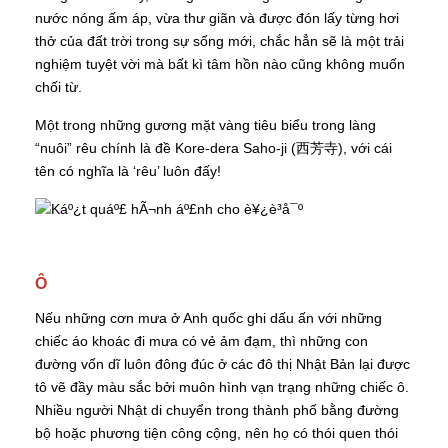
nước nóng ấm áp, vừa thư giãn và được đón lấy từng hơi
thở của đất trời trong sự sống mới, chắc hẳn sẽ là một trải
nghiệm tuyệt vời mà bất kì tâm hồn nào cũng không muốn
chối từ.
Một trong những gương mặt vàng tiêu biểu trong làng
“nuôi” rêu chính là đề Kore-dera Saho-ji (西芳寺), với cái
tên có nghĩa là ‘rêu’ luôn đấy!
Ô
Nếu những cơn mưa ở Anh quốc ghi dấu ấn với những
chiếc áo khoác đi mưa có vẻ ảm đạm, thì những con
đường vốn dĩ luôn đông đúc ở các đô thị Nhật Bản lại được
tô vẽ đầy màu sắc bởi muôn hình vạn trạng những chiếc ô.
Nhiều người Nhật di chuyển trong thành phố bằng đường
bộ hoặc phương tiện công cộng, nên họ có thói quen thói