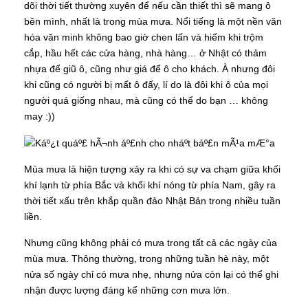
dõi thời tiết thường xuyên để nếu cần thiết thì sẽ mang ô
bên mình, nhất là trong mùa mưa. Nổi tiếng là một nền văn
hóa văn minh không bao giờ chen lấn và hiếm khi trộm
cắp, hầu hết các cửa hàng, nhà hàng… ở Nhật có thảm
nhựa để giũ ô, cũng như giá để ô cho khách. À nhưng đôi
khi cũng có người bị mất ô đấy, lí do là đôi khi ô của mọi
người quá giống nhau, mà cũng có thể do bạn … không
may :))
Mùa mưa là hiện tượng xảy ra khi có sự va chạm giữa khối
khí lạnh từ phía Bắc và khối khí nóng từ phía Nam, gây ra
thời tiết xấu trên khắp quần đảo Nhật Bản trong nhiều tuần
liền.
Nhưng cũng không phải có mưa trong tất cả các ngày của
mùa mưa. Thông thường, trong những tuần hè này, một
nửa số ngày chỉ có mưa nhẹ, nhưng nửa còn lại có thể ghi
nhận được lượng đáng kể những cơn mưa lớn.