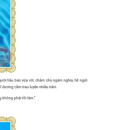
gười hầu bàn vừa rót, chăm chú ngắm nghía, hít ngửi
ĩ dương cầm trau luyện nhiều năm.
 không phải tồi lắm.”