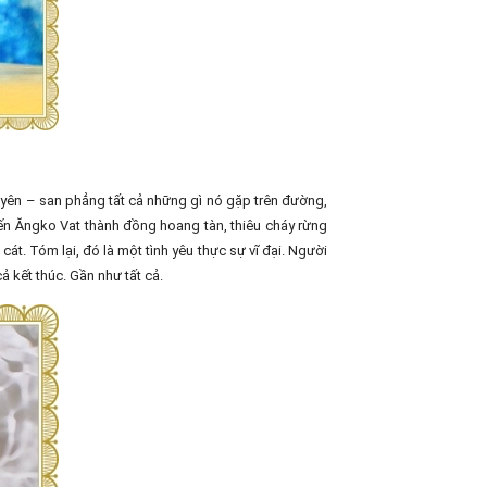
guyên – san phẳng tất cả những gì nó gặp trên đường,
iến Ăngko Vat thành đồng hoang tàn, thiêu cháy rừng
át. Tóm lại, đó là một tình yêu thực sự vĩ đại. Người
cả kết thúc. Gần như tất cả.