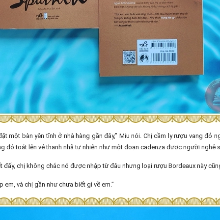
đặt một bàn yên tĩnh ở nhà hàng gần đây,” Miu nói. Chị cầm ly rượu vang đỏ n
ng đó toát lên vẻ thanh nhã tự nhiên như một đoạn cadenza được người nghệ s
iết đấy, chị không chắc nó được nhập từ đâu nhưng loại rượu Bordeaux này cũng
p em, và chị gần như chưa biết gì về em.”