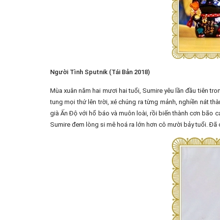
Người Tình Sputnik (Tái Bản 2018)
Mùa xuân năm hai mươi hai tuổi, Sumire yêu lần đầu tiên tro
tung mọi thứ lên trời, xé chúng ra từng mảnh, nghiền nát 
già Ấn Độ với hổ báo và muôn loài, rồi biến thành cơn bão cá
Sumire đem lòng si mê hoá ra lớn hơn cô mười bảy tuổi. Đã có g