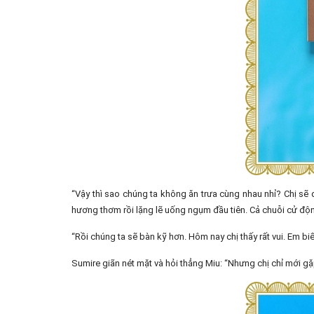
“Vậy thì sao chúng ta không ăn trưa cùng nhau nhỉ? Chị sẽ 
hương thơm rồi lặng lẽ uống ngụm đầu tiên. Cả chuỗi cử độ
“Rồi chúng ta sẽ bàn kỹ hơn. Hôm nay chị thấy rất vui. Em b
Sumire giãn nét mặt và hỏi thẳng Miu: “Nhưng chị chỉ mới gặ