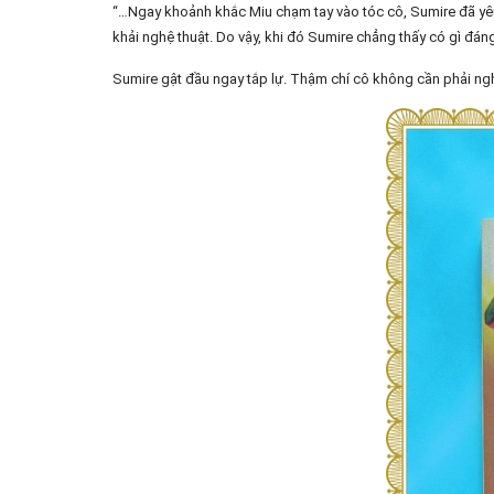
“…Ngay khoảnh khắc Miu chạm tay vào tóc cô, Sumire đã yê
khải nghệ thuật. Do vậy, khi đó Sumire chẳng thấy có gì đáng
Sumire gật đầu ngay tắp lự. Thậm chí cô không cần phải nghĩ 