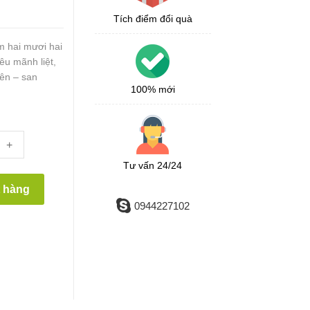
Tích điểm đổi quà
m hai mươi hai
yêu mãnh liệt,
yên – san
100% mới
+
Tư vấn 24/24
t hàng
0944227102