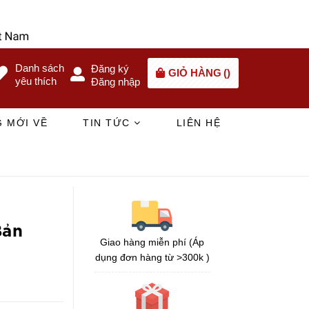
Danh sách
Đăng ký
GIỎ HÀNG
(
)
yêu thích
Đăng nhập
 MỚI VỀ
TIN TỨC
LIÊN HỆ
Bản
Giao hàng miễn phí (Áp
dụng đơn hàng từ >300k )