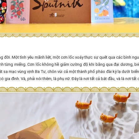
ng đời. Một tình yêu mãnh liệt, một cơn lốc xoáy thực sự quét qua các bình n
thành từng miếng. Cơn lốc không hề giảm cường độ khi băng qua đại dương, b
t sa mạc vùng vịnh Ba Tư, chôn vùi cả một thành phố pháo đài kỳ lạ dưới biển c
ia đình. Và, phải nói thêm, là phụ nữ. Đây là nơi tất cả bắt đầu, và là nơi tất 