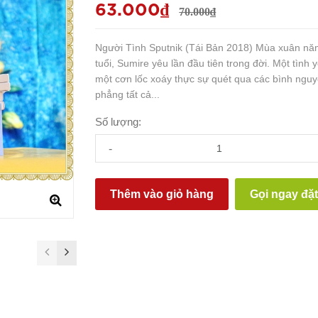
63.000₫
70.000₫
Người Tình Sputnik (Tái Bản 2018) Mùa xuân nă
tuổi, Sumire yêu lần đầu tiên trong đời. Một tình 
một cơn lốc xoáy thực sự quét qua các bình ngu
phẳng tất cả...
Số lượng:
-
Thêm vào giỏ hàng
Gọi ngay đặ
prev
next